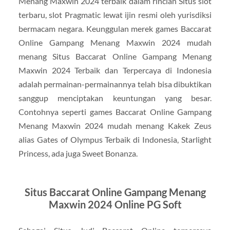
Menang Maxwin 2024 terbaik dalam rincian Situs slot
terbaru, slot Pragmatic lewat ijin resmi oleh yurisdiksi
bermacam negara. Keunggulan merek games Baccarat
Online Gampang Menang Maxwin 2024 mudah
menang Situs Baccarat Online Gampang Menang
Maxwin 2024 Terbaik dan Terpercaya di Indonesia
adalah permainan-permainannya telah bisa dibuktikan
sanggup menciptakan keuntungan yang besar.
Contohnya seperti games Baccarat Online Gampang
Menang Maxwin 2024 mudah menang Kakek Zeus
alias Gates of Olympus Terbaik di Indonesia, Starlight
Princess, ada juga Sweet Bonanza.
Situs Baccarat Online Gampang Menang
Maxwin 2024 Online PG Soft