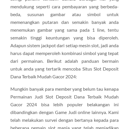
mendukung seperti cara pembayaran yang berbeda-
beda, susunan gambar atau simbol untuk
memenangkan putaran dan semakin banyak anda
menemukan gambar yang sama pada 1 line, tentu
semakin tinggi keuntungan yang bisa diperoleh.
Adapun sistem jackpot dari setiap mesin slot, jadi anda
harus dapat memperoleh kombinasi simbol yang tepat
dari permainan. Berikut adalah panduan bermain
untuk anda yang tertarik mencoba Situs Slot Deposit
Dana Terbaik Mudah Gacor 2024:
Mungkin banyak para member yang belum tau kenapa
Permainan Judi Slot Deposit Dana Terbaik Mudah
Gacor 2024 bisa lebih populer belakangan ini
dibandingkan dengan Game Judi online lainnya. Kami
telah melakukan survei dengan bertanya kepada para
beberapa pemain slot mania yang telah menjadikan