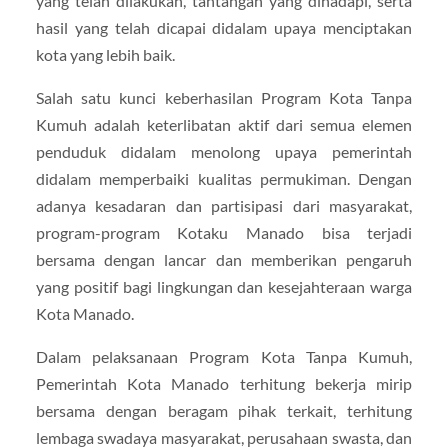
yang telah dilakukan, tantangan yang dihadapi, serta
hasil yang telah dicapai didalam upaya menciptakan
kota yang lebih baik.
Salah satu kunci keberhasilan Program Kota Tanpa
Kumuh adalah keterlibatan aktif dari semua elemen
penduduk didalam menolong upaya pemerintah
didalam memperbaiki kualitas permukiman. Dengan
adanya kesadaran dan partisipasi dari masyarakat,
program-program Kotaku Manado bisa terjadi
bersama dengan lancar dan memberikan pengaruh
yang positif bagi lingkungan dan kesejahteraan warga
Kota Manado.
Dalam pelaksanaan Program Kota Tanpa Kumuh,
Pemerintah Kota Manado terhitung bekerja mirip
bersama dengan beragam pihak terkait, terhitung
lembaga swadaya masyarakat, perusahaan swasta, dan