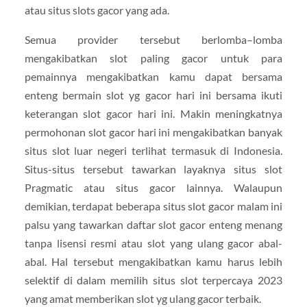
atau situs slots gacor yang ada.
Semua provider tersebut berlomba–lomba
mengakibatkan slot paling gacor untuk para
pemainnya mengakibatkan kamu dapat bersama
enteng bermain slot yg gacor hari ini bersama ikuti
keterangan slot gacor hari ini. Makin meningkatnya
permohonan slot gacor hari ini mengakibatkan banyak
situs slot luar negeri terlihat termasuk di Indonesia.
Situs-situs tersebut tawarkan layaknya situs slot
Pragmatic atau situs gacor lainnya. Walaupun
demikian, terdapat beberapa situs slot gacor malam ini
palsu yang tawarkan daftar slot gacor enteng menang
tanpa lisensi resmi atau slot yang ulang gacor abal-
abal. Hal tersebut mengakibatkan kamu harus lebih
selektif di dalam memilih situs slot terpercaya 2023
yang amat memberikan slot yg ulang gacor terbaik.