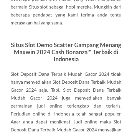
bermain Situs slot sebagai hobi mereka. Mungkin dari
beberapa pendapat yang kami terima anda tentu
merasakan hal yang sama.
Situs Slot Demo Scatter Gampang Menang
Maxwin 2024 Cash Bonanza™ Terbaik di
Indonesia
Slot Deposit Dana Terbaik Mudah Gacor 2024 tidak
hanya menyediakan Slot Deposit Dana Terbaik Mudah
Gacor 2024 saja. Tapi, Slot Deposit Dana Terbaik
Mudah Gacor 2024 juga menyediakan banyak
permainan judi online terlengkap dan terlaris.
Perjudian online di indonesia telah sangat populer.
Agar anda dapat menikmati judi online maka Slot
Deposit Dana Terbaik Mudah Gacor 2024 menyajikan