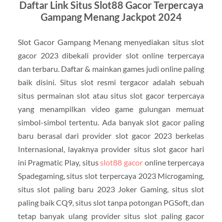
Daftar Link Situs Slot88 Gacor Terpercaya
Gampang Menang Jackpot 2024
Slot Gacor Gampang Menang menyediakan situs slot
gacor 2023 dibekali provider slot online terpercaya
dan terbaru. Daftar & mainkan games judi online paling
baik disini. Situs slot resmi tergacor adalah sebuah
situs permainan slot atau situs slot gacor terpercaya
yang menampilkan video game gulungan memuat
simbol-simbol tertentu. Ada banyak slot gacor paling
baru berasal dari provider slot gacor 2023 berkelas
Internasional, layaknya provider situs slot gacor hari
ini Pragmatic Play, situs
slot88 gacor
online terpercaya
Spadegaming, situs slot terpercaya 2023 Microgaming,
situs slot paling baru 2023 Joker Gaming, situs slot
paling baik CQ9, situs slot tanpa potongan PGSoft, dan
tetap banyak ulang provider situs slot paling gacor