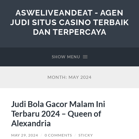
ASWELIVEANDEAT - AGEN
JUDI SITUS CASINO TERBAIK
DAN TERPERCAYA
SHOW MENU
MONTH:
MAY 2024
Judi Bola Gacor Malam Ini
Terbaru 2024 – Queen of
Alexandria
MAY 29, 2024
/
0 COMMENTS
/
STICKY