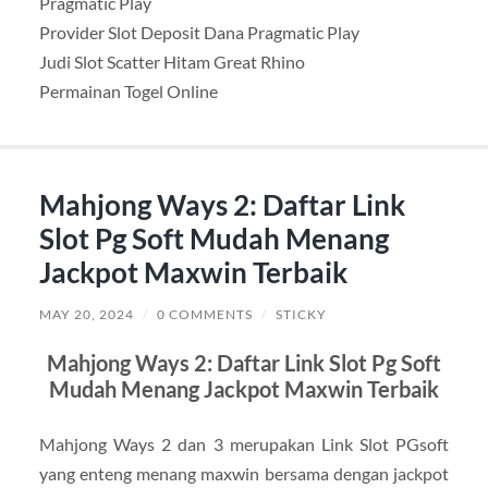
Pragmatic Play
Provider Slot Deposit Dana Pragmatic Play
Judi Slot Scatter Hitam Great Rhino
Permainan Togel Online
Mahjong Ways 2: Daftar Link
Slot Pg Soft Mudah Menang
Jackpot Maxwin Terbaik
MAY 20, 2024
/
0 COMMENTS
/
STICKY
Mahjong Ways 2: Daftar Link Slot Pg Soft
Mudah Menang Jackpot Maxwin Terbaik
Mahjong Ways 2 dan 3 merupakan Link Slot PGsoft
yang enteng menang maxwin bersama dengan jackpot