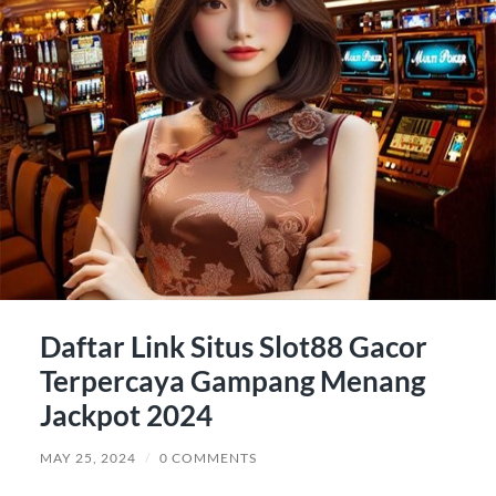
Daftar Link Situs Slot88 Gacor
Terpercaya Gampang Menang
Jackpot 2024
MAY 25, 2024
/
0 COMMENTS