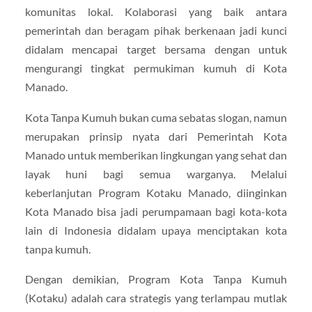
komunitas lokal. Kolaborasi yang baik antara
pemerintah dan beragam pihak berkenaan jadi kunci
didalam mencapai target bersama dengan untuk
mengurangi tingkat permukiman kumuh di Kota
Manado.
Kota Tanpa Kumuh bukan cuma sebatas slogan, namun
merupakan prinsip nyata dari Pemerintah Kota
Manado untuk memberikan lingkungan yang sehat dan
layak huni bagi semua warganya. Melalui
keberlanjutan Program Kotaku Manado, diinginkan
Kota Manado bisa jadi perumpamaan bagi kota-kota
lain di Indonesia didalam upaya menciptakan kota
tanpa kumuh.
Dengan demikian, Program Kota Tanpa Kumuh
(Kotaku) adalah cara strategis yang terlampau mutlak