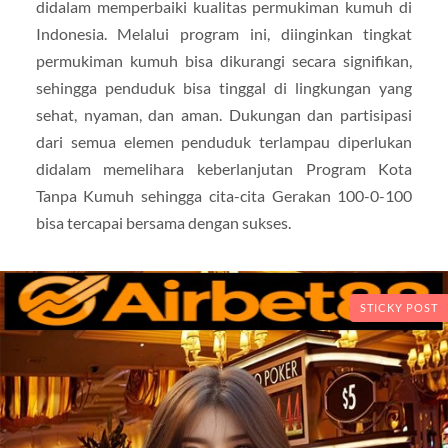
didalam memperbaiki kualitas permukiman kumuh di
Indonesia. Melalui program ini, diinginkan tingkat
permukiman kumuh bisa dikurangi secara signifikan,
sehingga penduduk bisa tinggal di lingkungan yang
sehat, nyaman, dan aman. Dukungan dan partisipasi
dari semua elemen penduduk terlampau diperlukan
didalam memelihara keberlanjutan Program Kota
Tanpa Kumuh sehingga cita-cita Gerakan 100-0-100
bisa tercapai bersama dengan sukses.
STICKY POST