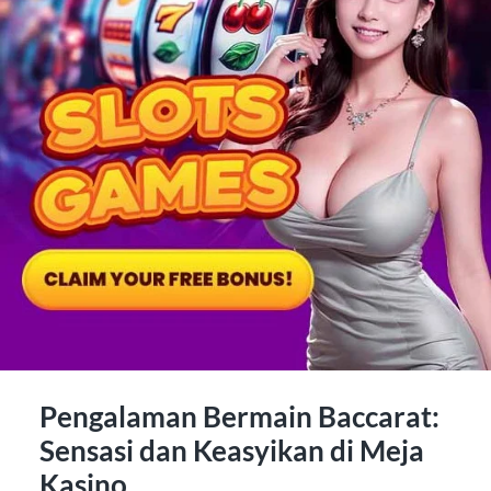
Pengalaman Bermain Baccarat:
Sensasi dan Keasyikan di Meja
Kasino