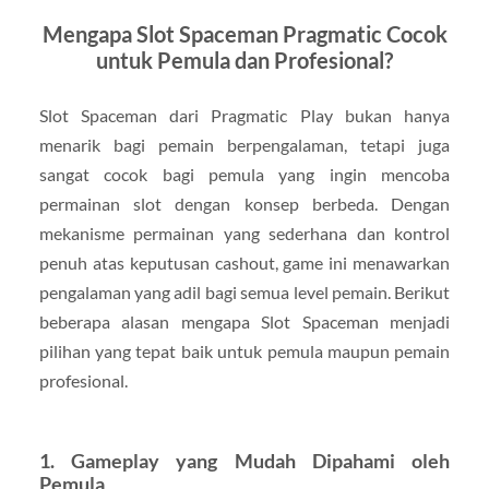
Mengapa Slot Spaceman Pragmatic Cocok
untuk Pemula dan Profesional?
Slot Spaceman dari Pragmatic Play bukan hanya
menarik bagi pemain berpengalaman, tetapi juga
sangat cocok bagi pemula yang ingin mencoba
permainan slot dengan konsep berbeda. Dengan
mekanisme permainan yang sederhana dan kontrol
penuh atas keputusan cashout, game ini menawarkan
pengalaman yang adil bagi semua level pemain. Berikut
beberapa alasan mengapa Slot Spaceman menjadi
pilihan yang tepat baik untuk pemula maupun pemain
profesional.
1. Gameplay yang Mudah Dipahami oleh
Pemula