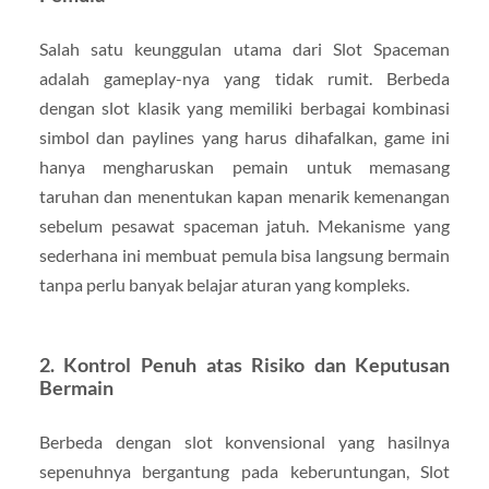
Salah satu keunggulan utama dari Slot Spaceman
adalah gameplay-nya yang tidak rumit. Berbeda
dengan slot klasik yang memiliki berbagai kombinasi
simbol dan paylines yang harus dihafalkan, game ini
hanya mengharuskan pemain untuk memasang
taruhan dan menentukan kapan menarik kemenangan
sebelum pesawat spaceman jatuh. Mekanisme yang
sederhana ini membuat pemula bisa langsung bermain
tanpa perlu banyak belajar aturan yang kompleks.
2. Kontrol Penuh atas Risiko dan Keputusan
Bermain
Berbeda dengan slot konvensional yang hasilnya
sepenuhnya bergantung pada keberuntungan, Slot