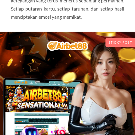
ketegangan yang terus-menerus sepanjang permainan.
Setiap putaran kartu, setiap taruhan, dan setiap hasil
menciptakan emosi yang memikat.
STICKY POST