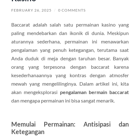
FEBRUARY 26, 2025
/
0 COMMENTS
Baccarat adalah salah satu permainan kasino yang
paling mendebarkan dan ikonik di dunia. Meskipun
aturannya sederhana, permainan ini menawarkan
pengalaman yang penuh ketegangan, terutama saat
Anda duduk di meja dengan taruhan besar. Banyak
orang yang terpesona dengan baccarat karena
kesederhanaannya yang kontras dengan atmosfer
mewah yang mengelilinginya. Dalam artikel ini, kita
akan mengeksplorasi
pengalaman bermain baccarat
dan mengapa permainan ini bisa sangat menarik.
Memulai Permainan: Antisipasi dan
Ketegangan