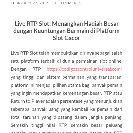
FEBRUARY 27, 2025
/
0 COMMENTS
Live RTP Slot: Menangkan Hadiah Besar
dengan Keuntungan Bermain di Platform
Slot Gacor
Live RTP Slot telah membuktikan dirinya sebagai salah
satu platform terbaik di dunia permainan slot online.
Dengan RTP
https://codigoscontroluniversal.com/
yang tinggi dan sistem permainan yang transparan,
platform ini menjadi pilihan utama bagi banyak pemain
yang ingin mendapatkan kemenangan besar. RTP atau
Return to Player adalah persentase yang menunjukkan
seberapa banyak uang yang kembali ke pemain dari
total taruhan yang dipasang dalam jangka panjang.
Semakin tinggi nilai RTP, semakin besar peluang
pemain untuk memenangkan hadiah besar. Live RTP