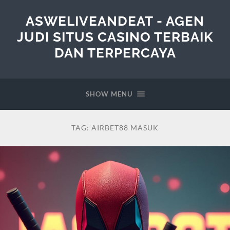
ASWELIVEANDEAT - AGEN
JUDI SITUS CASINO TERBAIK
DAN TERPERCAYA
SHOW MENU
TAG:
AIRBET88 MASUK