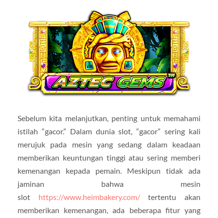
Sebelum kita melanjutkan, penting untuk memahami
istilah “gacor.” Dalam dunia slot, “gacor” sering kali
merujuk pada mesin yang sedang dalam keadaan
memberikan keuntungan tinggi atau sering memberi
kemenangan kepada pemain. Meskipun tidak ada
jaminan bahwa mesin
slot
https://www.heimbakery.com/
tertentu akan
memberikan kemenangan, ada beberapa fitur yang