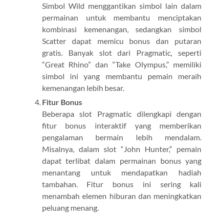
Simbol Wild menggantikan simbol lain dalam
permainan untuk membantu menciptakan
kombinasi kemenangan, sedangkan simbol
Scatter dapat memicu bonus dan putaran
gratis. Banyak slot dari Pragmatic, seperti
“Great Rhino” dan “Take Olympus,” memiliki
simbol ini yang membantu pemain meraih
kemenangan lebih besar.
Fitur Bonus
Beberapa slot Pragmatic dilengkapi dengan
fitur bonus interaktif yang memberikan
pengalaman bermain lebih mendalam.
Misalnya, dalam slot “John Hunter,” pemain
dapat terlibat dalam permainan bonus yang
menantang untuk mendapatkan hadiah
tambahan. Fitur bonus ini sering kali
menambah elemen hiburan dan meningkatkan
peluang menang.