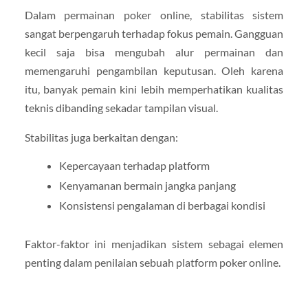
Dalam permainan poker online, stabilitas sistem
sangat berpengaruh terhadap fokus pemain. Gangguan
kecil saja bisa mengubah alur permainan dan
memengaruhi pengambilan keputusan. Oleh karena
itu, banyak pemain kini lebih memperhatikan kualitas
teknis dibanding sekadar tampilan visual.
Stabilitas juga berkaitan dengan:
Kepercayaan terhadap platform
Kenyamanan bermain jangka panjang
Konsistensi pengalaman di berbagai kondisi
Faktor-faktor ini menjadikan sistem sebagai elemen
penting dalam penilaian sebuah platform poker online.