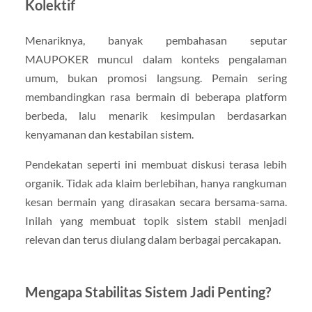
Kolektif
Menariknya, banyak pembahasan seputar
MAUPOKER muncul dalam konteks pengalaman
umum, bukan promosi langsung. Pemain sering
membandingkan rasa bermain di beberapa platform
berbeda, lalu menarik kesimpulan berdasarkan
kenyamanan dan kestabilan sistem.
Pendekatan seperti ini membuat diskusi terasa lebih
organik. Tidak ada klaim berlebihan, hanya rangkuman
kesan bermain yang dirasakan secara bersama-sama.
Inilah yang membuat topik sistem stabil menjadi
relevan dan terus diulang dalam berbagai percakapan.
Mengapa Stabilitas Sistem Jadi Penting?