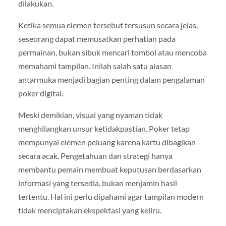
dilakukan.
Ketika semua elemen tersebut tersusun secara jelas,
seseorang dapat memusatkan perhatian pada
permainan, bukan sibuk mencari tombol atau mencoba
memahami tampilan. Inilah salah satu alasan
antarmuka menjadi bagian penting dalam pengalaman
poker digital.
Meski demikian, visual yang nyaman tidak
menghilangkan unsur ketidakpastian. Poker tetap
mempunyai elemen peluang karena kartu dibagikan
secara acak. Pengetahuan dan strategi hanya
membantu pemain membuat keputusan berdasarkan
informasi yang tersedia, bukan menjamin hasil
tertentu. Hal ini perlu dipahami agar tampilan modern
tidak menciptakan ekspektasi yang keliru.