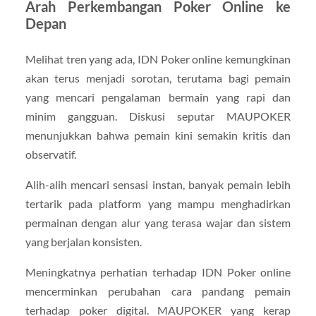
Arah Perkembangan Poker Online ke
Depan
Melihat tren yang ada, IDN Poker online kemungkinan
akan terus menjadi sorotan, terutama bagi pemain
yang mencari pengalaman bermain yang rapi dan
minim gangguan. Diskusi seputar MAUPOKER
menunjukkan bahwa pemain kini semakin kritis dan
observatif.
Alih-alih mencari sensasi instan, banyak pemain lebih
tertarik pada platform yang mampu menghadirkan
permainan dengan alur yang terasa wajar dan sistem
yang berjalan konsisten.
Meningkatnya perhatian terhadap IDN Poker online
mencerminkan perubahan cara pandang pemain
terhadap poker digital. MAUPOKER yang kerap