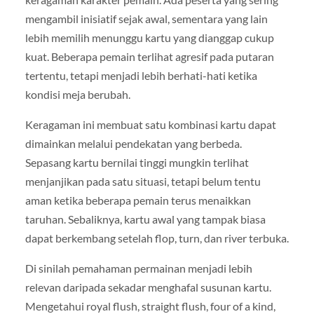
mengambil inisiatif sejak awal, sementara yang lain
lebih memilih menunggu kartu yang dianggap cukup
kuat. Beberapa pemain terlihat agresif pada putaran
tertentu, tetapi menjadi lebih berhati-hati ketika
kondisi meja berubah.
Keragaman ini membuat satu kombinasi kartu dapat
dimainkan melalui pendekatan yang berbeda.
Sepasang kartu bernilai tinggi mungkin terlihat
menjanjikan pada satu situasi, tetapi belum tentu
aman ketika beberapa pemain terus menaikkan
taruhan. Sebaliknya, kartu awal yang tampak biasa
dapat berkembang setelah flop, turn, dan river terbuka.
Di sinilah pemahaman permainan menjadi lebih
relevan daripada sekadar menghafal susunan kartu.
Mengetahui royal flush, straight flush, four of a kind,