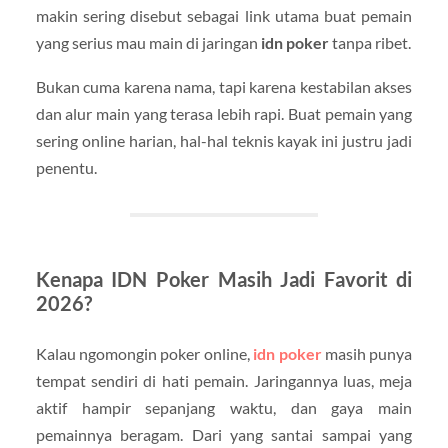
makin sering disebut sebagai link utama buat pemain
yang serius mau main di jaringan
idn poker
tanpa ribet.
Bukan cuma karena nama, tapi karena kestabilan akses
dan alur main yang terasa lebih rapi. Buat pemain yang
sering online harian, hal-hal teknis kayak ini justru jadi
penentu.
Kenapa IDN Poker Masih Jadi Favorit di
2026?
Kalau ngomongin poker online,
idn poker
masih punya
tempat sendiri di hati pemain. Jaringannya luas, meja
aktif hampir sepanjang waktu, dan gaya main
pemainnya beragam. Dari yang santai sampai yang