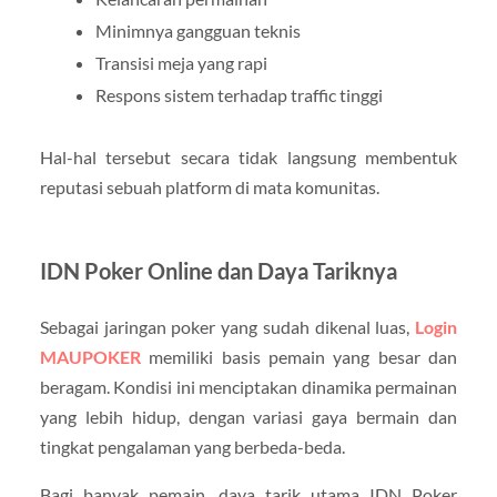
Minimnya gangguan teknis
Transisi meja yang rapi
Respons sistem terhadap traffic tinggi
Hal-hal tersebut secara tidak langsung membentuk
reputasi sebuah platform di mata komunitas.
IDN Poker Online dan Daya Tariknya
Sebagai jaringan poker yang sudah dikenal luas,
Login
MAUPOKER
memiliki basis pemain yang besar dan
beragam. Kondisi ini menciptakan dinamika permainan
yang lebih hidup, dengan variasi gaya bermain dan
tingkat pengalaman yang berbeda-beda.
Bagi banyak pemain, daya tarik utama IDN Poker