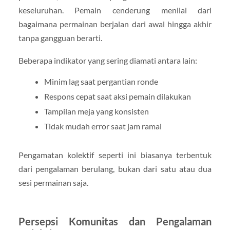
keseluruhan. Pemain cenderung menilai dari
bagaimana permainan berjalan dari awal hingga akhir
tanpa gangguan berarti.
Beberapa indikator yang sering diamati antara lain:
Minim lag saat pergantian ronde
Respons cepat saat aksi pemain dilakukan
Tampilan meja yang konsisten
Tidak mudah error saat jam ramai
Pengamatan kolektif seperti ini biasanya terbentuk
dari pengalaman berulang, bukan dari satu atau dua
sesi permainan saja.
Persepsi Komunitas dan Pengalaman