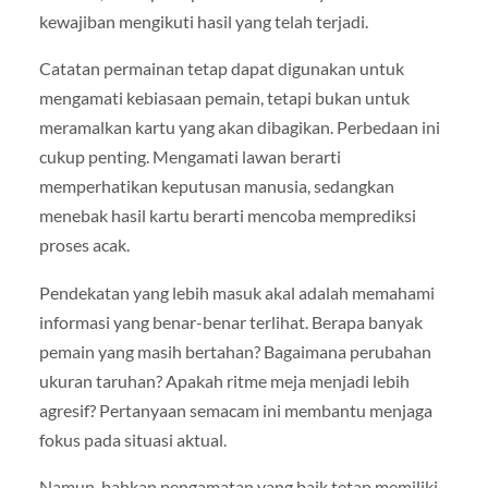
kewajiban mengikuti hasil yang telah terjadi.
Catatan permainan tetap dapat digunakan untuk
mengamati kebiasaan pemain, tetapi bukan untuk
meramalkan kartu yang akan dibagikan. Perbedaan ini
cukup penting. Mengamati lawan berarti
memperhatikan keputusan manusia, sedangkan
menebak hasil kartu berarti mencoba memprediksi
proses acak.
Pendekatan yang lebih masuk akal adalah memahami
informasi yang benar-benar terlihat. Berapa banyak
pemain yang masih bertahan? Bagaimana perubahan
ukuran taruhan? Apakah ritme meja menjadi lebih
agresif? Pertanyaan semacam ini membantu menjaga
fokus pada situasi aktual.
Namun, bahkan pengamatan yang baik tetap memiliki