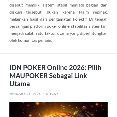
disebut memiliki sistem stabil menjadi bagian dari
diskusi tersebut, bukan karena klaim sepihak,
melainkan hasil dari pengamatan kolektif. Di tengah
persaingan platform poker online, stabilitas sistem kini
menjadi salah satu faktor utama yang diperhitungkan
oleh komunitas pemain.
IDN POKER Online 2026: Pilih
MAUPOKER Sebagai Link
Utama
JANUARY 25, 2026
/
STICKY