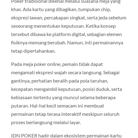
Poker tradisional dikenal melalui suasana meja yang
khas. Ada kartu yang dibagikan, tumpukan chip,
ekspresi lawan, percakapan singkat, serta jeda sebelum
seseorang menentukan keputusan. Ketika konsep
tersebut dibawa ke platform digital, sebagian elemen
fisiknya memang berubah. Namun, inti permainannya
tetap dipertahankan.
Pada meja poker online, pemain tidak dapat
mengamati ekspresi wajah secara langsung. Sebagai
gantinya, perhatian beralih pada pola taruhan,
kecepatan mengambil keputusan, posisi duduk, serta
kebiasaan tertentu yang muncul selama beberapa
putaran. Hal-hal kecil semacam ini membuat
permainan tetap terasa interaktif meskipun seluruh
proses berlangsung melalui layar.
IDN POKER hadir dalam ekosistem permainan kartu