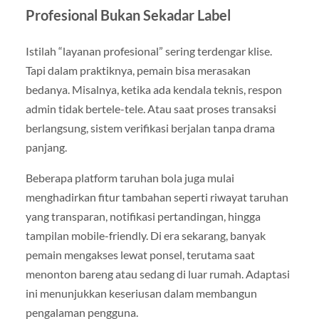
Profesional Bukan Sekadar Label
Istilah “layanan profesional” sering terdengar klise.
Tapi dalam praktiknya, pemain bisa merasakan
bedanya. Misalnya, ketika ada kendala teknis, respon
admin tidak bertele-tele. Atau saat proses transaksi
berlangsung, sistem verifikasi berjalan tanpa drama
panjang.
Beberapa platform taruhan bola juga mulai
menghadirkan fitur tambahan seperti riwayat taruhan
yang transparan, notifikasi pertandingan, hingga
tampilan mobile-friendly. Di era sekarang, banyak
pemain mengakses lewat ponsel, terutama saat
menonton bareng atau sedang di luar rumah. Adaptasi
ini menunjukkan keseriusan dalam membangun
pengalaman pengguna.