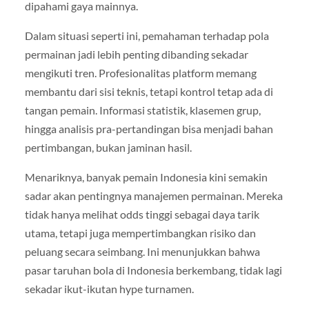
dipahami gaya mainnya.
Dalam situasi seperti ini, pemahaman terhadap pola
permainan jadi lebih penting dibanding sekadar
mengikuti tren. Profesionalitas platform memang
membantu dari sisi teknis, tetapi kontrol tetap ada di
tangan pemain. Informasi statistik, klasemen grup,
hingga analisis pra-pertandingan bisa menjadi bahan
pertimbangan, bukan jaminan hasil.
Menariknya, banyak pemain Indonesia kini semakin
sadar akan pentingnya manajemen permainan. Mereka
tidak hanya melihat odds tinggi sebagai daya tarik
utama, tetapi juga mempertimbangkan risiko dan
peluang secara seimbang. Ini menunjukkan bahwa
pasar taruhan bola di Indonesia berkembang, tidak lagi
sekadar ikut-ikutan hype turnamen.