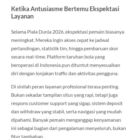
Ketika Antusiasme Bertemu Ekspektasi
Layanan
Selama Piala Dunia 2026, ekspektasi pemain biasanya
meningkat. Mereka ingin akses cepat ke jadwal
pertandingan, statistik tim, hingga pembaruan skor
secara real-time. Platform taruhan bola yang
beroperasi di Indonesia pun dituntut menyesuaikan
diri dengan lonjakan traffic dan aktivitas pengguna.
Di sinilah peran layanan profesional terasa penting.
Bukan sekadar tampilan situs yang rapi, tetapi juga
respons customer support yang sigap, sistem deposit
dan withdraw yang stabil, serta navigasi yang mudah
dipahami. Banyak pemain menganggap kenyamanan
ini sebagai bagian dari pengalaman menyeluruh, bukan
fitur tambahan.