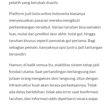
pelatih yang berubah drastis.
Platform judi bola online Indonesia biasanya
menyesuaikan pasaran mereka mengikuti
perkembangan tersebut. Variasi taruhan bisa semakin
luas, mulai dari prediksi skor akhir, total gol, hingga
taruhan khusus seperti pencetak gol pertama. Bagi
sebagian pemain, banyaknya opsi justru jadi tantangan
tersendiri.
Namun, di balik semua itu, stabilitas sistem tetap jadi
fondasi utama. Saat pertandingan berlangsung dan
jutaan orang mengakses skor langsung, situs dengan
infrastruktur kuat akan terasa perbedaannya. Tidak
ada delay berlebihan, tidak ada error saat konfirmasi
taruhan, dan informasi odds diperbarui secara wajar.