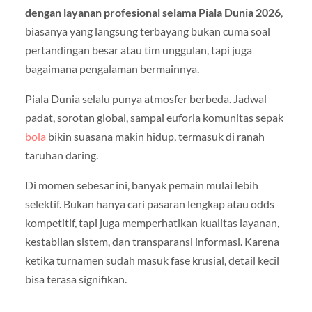
dengan layanan profesional selama Piala Dunia 2026
,
biasanya yang langsung terbayang bukan cuma soal
pertandingan besar atau tim unggulan, tapi juga
bagaimana pengalaman bermainnya.
Piala Dunia selalu punya atmosfer berbeda. Jadwal
padat, sorotan global, sampai euforia komunitas sepak
bola
bikin suasana makin hidup, termasuk di ranah
taruhan daring.
Di momen sebesar ini, banyak pemain mulai lebih
selektif. Bukan hanya cari pasaran lengkap atau odds
kompetitif, tapi juga memperhatikan kualitas layanan,
kestabilan sistem, dan transparansi informasi. Karena
ketika turnamen sudah masuk fase krusial, detail kecil
bisa terasa signifikan.