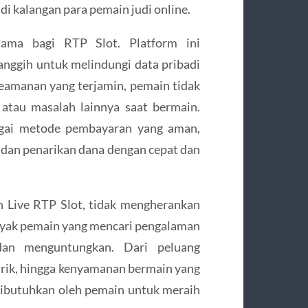
di kalangan para pemain judi online.
tama bagi RTP Slot. Platform ini
anggih untuk melindungi data pribadi
eamanan yang terjamin, pemain tidak
 atau masalah lainnya saat bermain.
bagai metode pembayaran yang aman,
an penarikan dana dengan cepat dan
 Live RTP Slot, tidak mengherankan
banyak pemain yang mencari pengalaman
an menguntungkan. Dari peluang
arik, hingga kenyamanan bermain yang
dibutuhkan oleh pemain untuk meraih