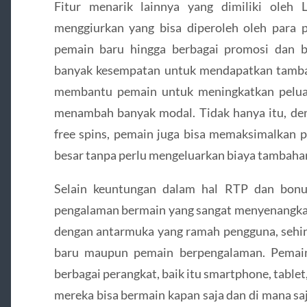
Fitur menarik lainnya yang dimiliki oleh
menggiurkan yang bisa diperoleh oleh para
pemain baru hingga berbagai promosi dan 
banyak kesempatan untuk mendapatkan tambah
membantu pemain untuk meningkatkan pelua
menambah banyak modal. Tidak hanya itu, deng
free spins, pemain juga bisa memaksimalkan 
besar tanpa perlu mengeluarkan biaya tambaha
Selain keuntungan dalam hal RTP dan bonu
pengalaman bermain yang sangat menyenangkan
dengan antarmuka yang ramah pengguna, sehin
baru maupun pemain berpengalaman. Pemai
berbagai perangkat, baik itu smartphone, tabl
mereka bisa bermain kapan saja dan di mana s