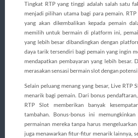
Tingkat RTP yang tinggi adalah salah satu 
menjadi pilihan utama bagi para pemain. RTP 
yang akan dikembalikan kepada pemain dal
memilih untuk bermain di platform ini, pem
yang lebih besar dibandingkan dengan platform
daya tarik tersendiri bagi pemain yang ingin
mendapatkan pembayaran yang lebih besar. D
merasakan sensasi bermain slot dengan potens
Selain peluang menang yang besar, Live RTP 
menarik bagi pemain. Dari bonus pendaftaran,
RTP Slot memberikan banyak kesempata
tambahan. Bonus-bonus ini memungkinkan
permainan mereka tanpa harus mengeluarkan u
juga menawarkan fitur-fitur menarik lainnya, se