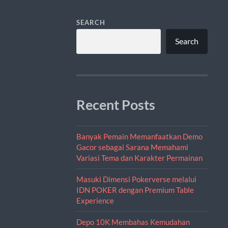
SEARCH
Search
Recent Posts
Banyak Pemain Memanfaatkan Demo
Gacor sebagai Sarana Memahami
Variasi Tema dan Karakter Permainan
Masuki Dimensi Pokerverse melalui
IDN POKER dengan Premium Table
Experience
Depo 10K Membahas Kemudahan