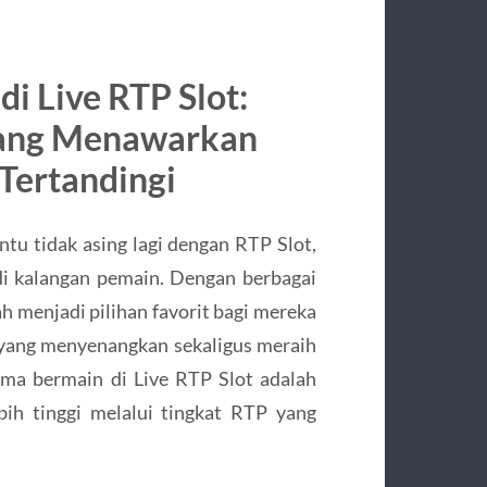
i Live RTP Slot:
 yang Menawarkan
Tertandingi
ntu tidak asing lagi dengan RTP Slot,
 di kalangan pemain. Dengan berbagai
h menjadi pilihan favorit bagi mereka
yang menyenangkan sekaligus meraih
ma bermain di Live RTP Slot adalah
ih tinggi melalui tingkat RTP yang