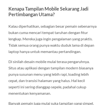
Kenapa Tampilan Mobile Sekarang Jadi
Pertimbangan Utama?
Kalau diperhatikan, sebagian besar pemain sebenarnya
bukan cuma mencari tempat taruhan dengan fitur
lengkap. Mereka juga ingin pengalaman yang praktis.
Tidak semua orang punya waktu duduk lama di depan
laptop hanya untuk memantau pertandingan.
Di sinilah desain mobile mulai terasa pengaruhnya.
Situs atau aplikasi dengan tampilan modern biasanya
punya susunan menu yang lebih rapi, loading lebih
cepat, dan transisi halaman yang halus. Hal kecil
seperti ini sering dianggap sepele, padahal cukup
menentukan kenyamanan.
Banyak pemain juga mulai suka tampilan yang simpel.