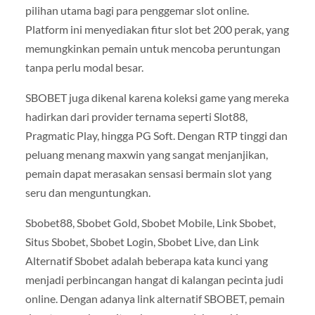
pilihan utama bagi para penggemar slot online.
Platform ini menyediakan fitur slot bet 200 perak, yang
memungkinkan pemain untuk mencoba peruntungan
tanpa perlu modal besar.
SBOBET juga dikenal karena koleksi game yang mereka
hadirkan dari provider ternama seperti Slot88,
Pragmatic Play, hingga PG Soft. Dengan RTP tinggi dan
peluang menang maxwin yang sangat menjanjikan,
pemain dapat merasakan sensasi bermain slot yang
seru dan menguntungkan.
Sbobet88, Sbobet Gold, Sbobet Mobile, Link Sbobet,
Situs Sbobet, Sbobet Login, Sbobet Live, dan Link
Alternatif Sbobet adalah beberapa kata kunci yang
menjadi perbincangan hangat di kalangan pecinta judi
online. Dengan adanya link alternatif SBOBET, pemain