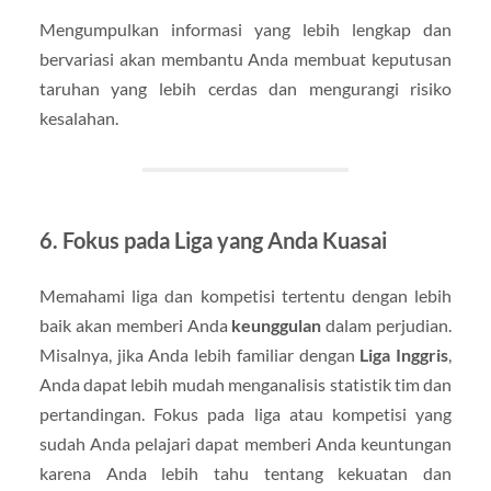
Mengumpulkan informasi yang lebih lengkap dan
bervariasi akan membantu Anda membuat keputusan
taruhan yang lebih cerdas dan mengurangi risiko
kesalahan.
6. Fokus pada Liga yang Anda Kuasai
Memahami liga dan kompetisi tertentu dengan lebih
baik akan memberi Anda
keunggulan
dalam perjudian.
Misalnya, jika Anda lebih familiar dengan
Liga Inggris
,
Anda dapat lebih mudah menganalisis statistik tim dan
pertandingan. Fokus pada liga atau kompetisi yang
sudah Anda pelajari dapat memberi Anda keuntungan
karena Anda lebih tahu tentang kekuatan dan