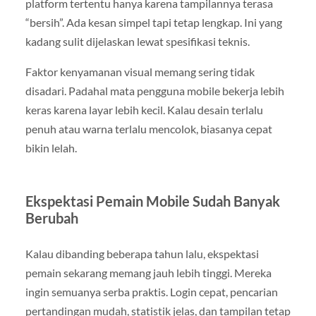
platform tertentu hanya karena tampilannya terasa
“bersih”. Ada kesan simpel tapi tetap lengkap. Ini yang
kadang sulit dijelaskan lewat spesifikasi teknis.
Faktor kenyamanan visual memang sering tidak
disadari. Padahal mata pengguna mobile bekerja lebih
keras karena layar lebih kecil. Kalau desain terlalu
penuh atau warna terlalu mencolok, biasanya cepat
bikin lelah.
Ekspektasi Pemain Mobile Sudah Banyak
Berubah
Kalau dibanding beberapa tahun lalu, ekspektasi
pemain sekarang memang jauh lebih tinggi. Mereka
ingin semuanya serba praktis. Login cepat, pencarian
pertandingan mudah, statistik jelas, dan tampilan tetap