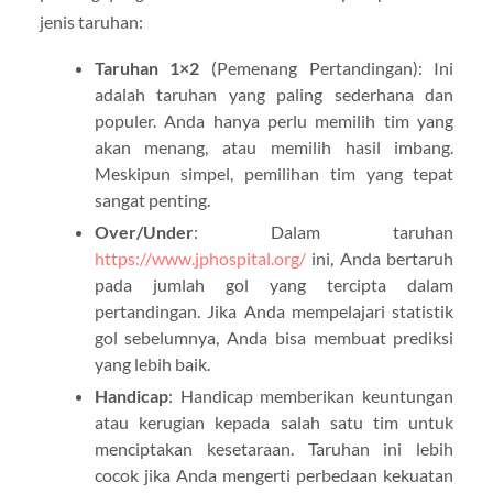
jenis taruhan:
Taruhan 1×2
(Pemenang Pertandingan): Ini
adalah taruhan yang paling sederhana dan
populer. Anda hanya perlu memilih tim yang
akan menang, atau memilih hasil imbang.
Meskipun simpel, pemilihan tim yang tepat
sangat penting.
Over/Under
: Dalam taruhan
https://www.jphospital.org/
ini, Anda bertaruh
pada jumlah gol yang tercipta dalam
pertandingan. Jika Anda mempelajari statistik
gol sebelumnya, Anda bisa membuat prediksi
yang lebih baik.
Handicap
: Handicap memberikan keuntungan
atau kerugian kepada salah satu tim untuk
menciptakan kesetaraan. Taruhan ini lebih
cocok jika Anda mengerti perbedaan kekuatan