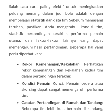
Salah satu cara paling efektif untuk meningkatkan
peluang menang dalam judi bola adalah dengan
mempelajari
statistik dan data tim
. Sebelum memasang
taruhan, pastikan Anda mengetahui kondisi tim,
statistik pertandingan terakhir, performa pemain
utama, dan faktor-faktor lainnya yang dapat
memengaruhi hasil pertandingan. Beberapa hal yang
perlu diperhatikan:
Rekor Kemenangan/Kekalahan
: Perhatikan
rekor kemenangan dan kekalahan kedua tim
dalam pertandingan terakhir.
Kondisi Pemain Kunci
: Pemain cedera atau
skorsing dapat sangat memengaruhi performa
tim.
Catatan Pertandingan di Rumah dan Tandang
:
Beberapa tim lebih kuat bermain di kandang,