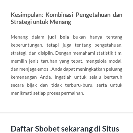
Kesimpulan: Kombinasi Pengetahuan dan
Strategi untuk Menang
Menang dalam
judi bola
bukan hanya tentang
keberuntungan, tetapi juga tentang pengetahuan,
strategi, dan disiplin. Dengan memahami statistik tim,
memilih jenis taruhan yang tepat, mengelola modal,
dan menjaga emosi, Anda dapat meningkatkan peluang
kemenangan Anda. Ingatlah untuk selalu bertaruh
secara bijak dan tidak terburu-buru, serta untuk
menikmati setiap proses permainan.
Daftar Sbobet sekarang di Situs