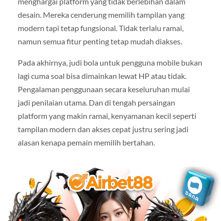
menghargai platform yang tidak berlebihan dalam
desain. Mereka cenderung memilih tampilan yang
modern tapi tetap fungsional. Tidak terlalu ramai,
namun semua fitur penting tetap mudah diakses.
Pada akhirnya, judi bola untuk pengguna mobile bukan
lagi cuma soal bisa dimainkan lewat HP atau tidak.
Pengalaman penggunaan secara keseluruhan mulai
jadi penilaian utama. Dan di tengah persaingan
platform yang makin ramai, kenyamanan kecil seperti
tampilan modern dan akses cepat justru sering jadi
alasan kenapa pemain memilih bertahan.