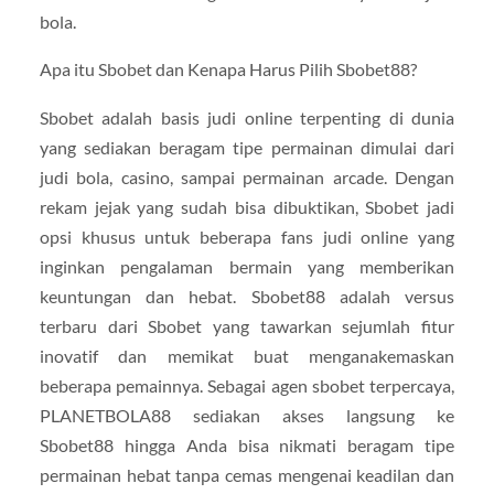
bola.
Apa itu Sbobet dan Kenapa Harus Pilih Sbobet88?
Sbobet adalah basis judi online terpenting di dunia
yang sediakan beragam tipe permainan dimulai dari
judi bola, casino, sampai permainan arcade. Dengan
rekam jejak yang sudah bisa dibuktikan, Sbobet jadi
opsi khusus untuk beberapa fans judi online yang
inginkan pengalaman bermain yang memberikan
keuntungan dan hebat. Sbobet88 adalah versus
terbaru dari Sbobet yang tawarkan sejumlah fitur
inovatif dan memikat buat menganakemaskan
beberapa pemainnya. Sebagai agen sbobet terpercaya,
PLANETBOLA88 sediakan akses langsung ke
Sbobet88 hingga Anda bisa nikmati beragam tipe
permainan hebat tanpa cemas mengenai keadilan dan