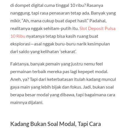
di dompet digital cuma tinggal 10 ribu? Rasanya
nanggung, tapi rasa penasaran tetap ada. Banyak yang
mikir, “Ah, mana cukup buat dapet hasil.” Padahal,
realitanya nggak sehitam-putih itu.
Slot Deposit Pulsa
10 Ribu
nyatanya tetap bisa kasih ruang buat
eksplorasi—asal nggak buru-buru narik kesimpulan
dari saldo yang kelihatan ‘sekarat’.
Faktanya, banyak pemain yang justru nemu feel
permainan terbaik mereka pas lagi kepepet modal.
Aneh, ya? Tapi dari keterbatasan itulah kadang muncul
gaya main yang lebih bijak dan fokus. Jadi, bukan soal
berapa besar modal yang dibawa, tapi bagaimana cara
mainnya dijalani.
Kadang Bukan Soal Modal, Tapi Cara