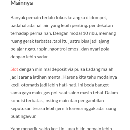
Mainnya
Banyak pemain terlalu fokus ke angka di dompet,
padahal ada hal lain yang lebih penting: pendekatan
terhadap permainan. Dengan modal 10 ribu, memang
ruang gerak terbatas, tapi itu justru bisa jadi ajang
belajar ngatur spin, ngontrol emosi, dan nyari pola
dengan lebih sadar.
Slot
dengan minimal deposit via pulsa kadang malah
jadi sarana latihan mental. Karena kita tahu modalnya
kecil, otomatis jadi lebih hati-hati. Ini beda banget
sama gaya main ‘gas pol’ saat saldo masih tebal. Dalam
kondisi terbatas, insting main dan pengambilan
keputusan terasa lebih jernih karena nggak ada ruang
buat ngawur.
Yang menarik, saldo kecil ini juga bikin pemain lebih