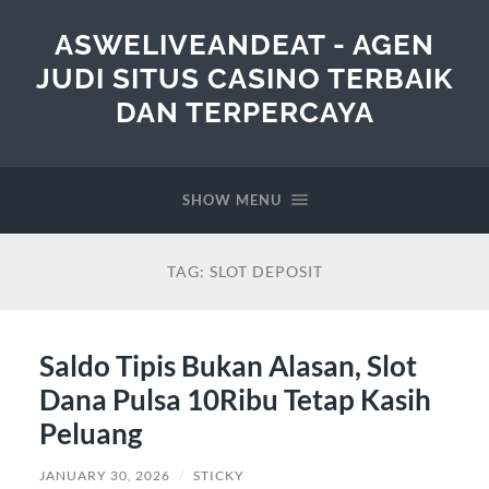
ASWELIVEANDEAT - AGEN
JUDI SITUS CASINO TERBAIK
DAN TERPERCAYA
SHOW MENU
TAG:
SLOT DEPOSIT
Saldo Tipis Bukan Alasan, Slot
Dana Pulsa 10Ribu Tetap Kasih
Peluang
JANUARY 30, 2026
/
STICKY