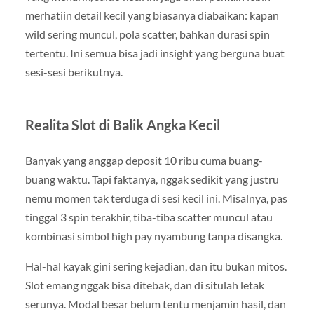
merhatiin detail kecil yang biasanya diabaikan: kapan
wild sering muncul, pola scatter, bahkan durasi spin
tertentu. Ini semua bisa jadi insight yang berguna buat
sesi-sesi berikutnya.
Realita Slot di Balik Angka Kecil
Banyak yang anggap deposit 10 ribu cuma buang-
buang waktu. Tapi faktanya, nggak sedikit yang justru
nemu momen tak terduga di sesi kecil ini. Misalnya, pas
tinggal 3 spin terakhir, tiba-tiba scatter muncul atau
kombinasi simbol high pay nyambung tanpa disangka.
Hal-hal kayak gini sering kejadian, dan itu bukan mitos.
Slot emang nggak bisa ditebak, dan di situlah letak
serunya. Modal besar belum tentu menjamin hasil, dan