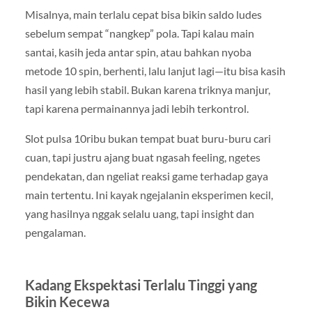
Misalnya, main terlalu cepat bisa bikin saldo ludes
sebelum sempat “nangkep” pola. Tapi kalau main
santai, kasih jeda antar spin, atau bahkan nyoba
metode 10 spin, berhenti, lalu lanjut lagi—itu bisa kasih
hasil yang lebih stabil. Bukan karena triknya manjur,
tapi karena permainannya jadi lebih terkontrol.
Slot pulsa 10ribu bukan tempat buat buru-buru cari
cuan, tapi justru ajang buat ngasah feeling, ngetes
pendekatan, dan ngeliat reaksi game terhadap gaya
main tertentu. Ini kayak ngejalanin eksperimen kecil,
yang hasilnya nggak selalu uang, tapi insight dan
pengalaman.
Kadang Ekspektasi Terlalu Tinggi yang
Bikin Kecewa