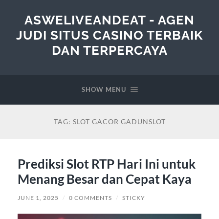
ASWELIVEANDEAT - AGEN
JUDI SITUS CASINO TERBAIK
DAN TERPERCAYA
SHOW MENU
TAG:
SLOT GACOR GADUNSLOT
Prediksi Slot RTP Hari Ini untuk
Menang Besar dan Cepat Kaya
JUNE 1, 2025
/
0 COMMENTS
/
STICKY