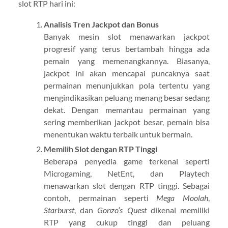
slot RTP hari ini:
Analisis Tren Jackpot dan Bonus
Banyak mesin slot menawarkan jackpot
progresif yang terus bertambah hingga ada
pemain yang memenangkannya. Biasanya,
jackpot ini akan mencapai puncaknya saat
permainan menunjukkan pola tertentu yang
mengindikasikan peluang menang besar sedang
dekat. Dengan memantau permainan yang
sering memberikan jackpot besar, pemain bisa
menentukan waktu terbaik untuk bermain.
Memilih Slot dengan RTP Tinggi
Beberapa penyedia game terkenal seperti
Microgaming, NetEnt, dan Playtech
menawarkan slot dengan RTP tinggi. Sebagai
contoh, permainan seperti
Mega Moolah
,
Starburst
, dan
Gonzo’s Quest
dikenal memiliki
RTP yang cukup tinggi dan peluang