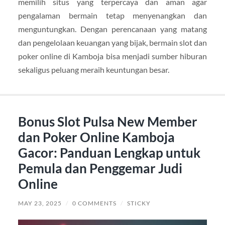
memilih situs yang terpercaya dan aman agar
pengalaman bermain tetap menyenangkan dan
menguntungkan. Dengan perencanaan yang matang
dan pengelolaan keuangan yang bijak, bermain slot dan
poker online di Kamboja bisa menjadi sumber hiburan
sekaligus peluang meraih keuntungan besar.
Bonus Slot Pulsa New Member
dan Poker Online Kamboja
Gacor: Panduan Lengkap untuk
Pemula dan Penggemar Judi
Online
MAY 23, 2025
/
0 COMMENTS
/
STICKY