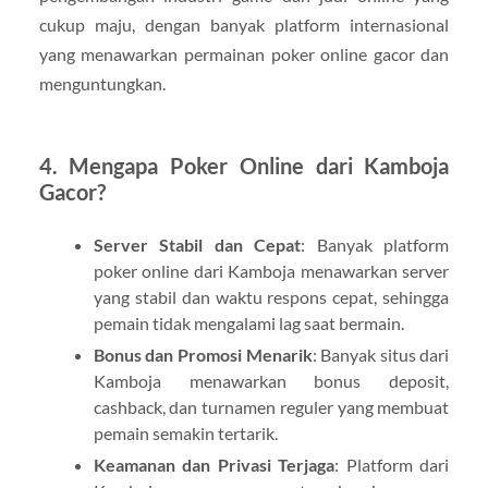
cukup maju, dengan banyak platform internasional
yang menawarkan permainan poker online gacor dan
menguntungkan.
4. Mengapa Poker Online dari Kamboja
Gacor?
Server Stabil dan Cepat
: Banyak platform
poker online dari Kamboja menawarkan server
yang stabil dan waktu respons cepat, sehingga
pemain tidak mengalami lag saat bermain.
Bonus dan Promosi Menarik
: Banyak situs dari
Kamboja menawarkan bonus deposit,
cashback, dan turnamen reguler yang membuat
pemain semakin tertarik.
Keamanan dan Privasi Terjaga
: Platform dari