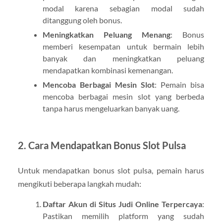
modal karena sebagian modal sudah
ditanggung oleh bonus.
Meningkatkan Peluang Menang
: Bonus
memberi kesempatan untuk bermain lebih
banyak dan meningkatkan peluang
mendapatkan kombinasi kemenangan.
Mencoba Berbagai Mesin Slot
: Pemain bisa
mencoba berbagai mesin slot yang berbeda
tanpa harus mengeluarkan banyak uang.
2. Cara Mendapatkan Bonus Slot Pulsa
Untuk mendapatkan bonus slot pulsa, pemain harus
mengikuti beberapa langkah mudah:
Daftar Akun di Situs Judi Online Terpercaya
:
Pastikan memilih platform yang sudah