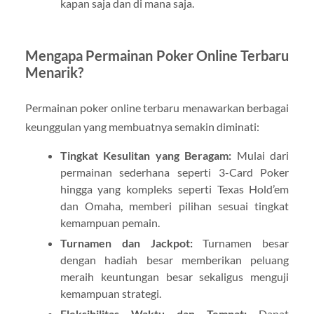
kapan saja dan di mana saja.
Mengapa Permainan Poker Online Terbaru
Menarik?
Permainan poker online terbaru menawarkan berbagai
keunggulan yang membuatnya semakin diminati:
Tingkat Kesulitan yang Beragam:
Mulai dari
permainan sederhana seperti 3-Card Poker
hingga yang kompleks seperti Texas Hold’em
dan Omaha, memberi pilihan sesuai tingkat
kemampuan pemain.
Turnamen dan Jackpot:
Turnamen besar
dengan hadiah besar memberikan peluang
meraih keuntungan besar sekaligus menguji
kemampuan strategi.
Fleksibilitas Waktu dan Tempat:
Dapat