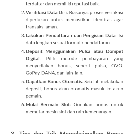
terdaftar dan memiliki reputasi baik.
Verifikasi Data Diri
: Biasanya, proses verifikasi
diperlukan untuk memastikan identitas agar
transaksi aman.
Lakukan Pendaftaran dan Pengisian Data
: Isi
data lengkap sesuai formulir pendaftaran.
Deposit Menggunakan Pulsa atau Dompet
Digital
: Pilih metode pembayaran yang
menyediakan bonus, seperti pulsa, OVO,
GoPay, DANA, dan lain-lain.
Dapatkan Bonus Otomatis
: Setelah melakukan
deposit, bonus akan otomatis masuk ke akun
pemain.
Mulai Bermain Slot
: Gunakan bonus untuk
memutar mesin slot dan raih kemenangan.
3. Tips dan Trik Memaksimalkan Bonus