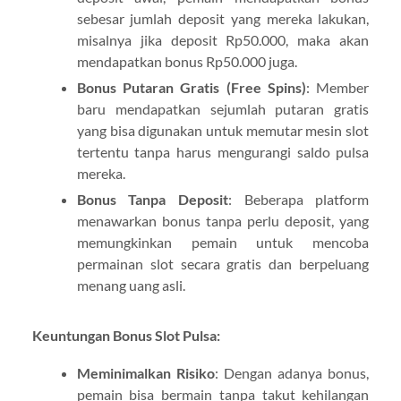
sebesar jumlah deposit yang mereka lakukan,
misalnya jika deposit Rp50.000, maka akan
mendapatkan bonus Rp50.000 juga.
Bonus Putaran Gratis (Free Spins)
: Member
baru mendapatkan sejumlah putaran gratis
yang bisa digunakan untuk memutar mesin slot
tertentu tanpa harus mengurangi saldo pulsa
mereka.
Bonus Tanpa Deposit
: Beberapa platform
menawarkan bonus tanpa perlu deposit, yang
memungkinkan pemain untuk mencoba
permainan slot secara gratis dan berpeluang
menang uang asli.
Keuntungan Bonus Slot Pulsa:
Meminimalkan Risiko
: Dengan adanya bonus,
pemain bisa bermain tanpa takut kehilangan