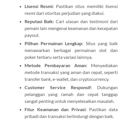
Lisensi Resmi:
Pastikan situs memiliki lisensi
resmi dari otoritas perjudian yang diakui.
Reputasi Baik:
Cari ulasan dan testimoni dari
pemain lain mengenai keamanan dan kecepatan
payout.
Pilihan Permainan Lengkap:
Situs yang baik
menawarkan berbagai permainan slot dan
poker terbaru serta variasi lainnya.
Metode Pembayaran Aman:
Menyediakan
metode transaksi yang aman dan cepat, seperti
transfer bank, e-wallet, dan cryptocurrency.
Customer Service Responsif:
Dukungan
pelanggan yang ramah dan cepat tanggap
sangat penting untuk menyelesaikan masalah.
Fitur Keamanan dan Privasi:
Pastikan data
pribadi dan transaksi terlindungi dengan baik.