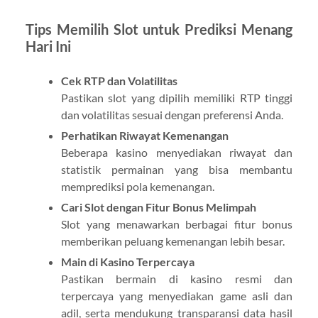
Tips Memilih Slot untuk Prediksi Menang
Hari Ini
Cek RTP dan Volatilitas
Pastikan slot yang dipilih memiliki RTP tinggi
dan volatilitas sesuai dengan preferensi Anda.
Perhatikan Riwayat Kemenangan
Beberapa kasino menyediakan riwayat dan
statistik permainan yang bisa membantu
memprediksi pola kemenangan.
Cari Slot dengan Fitur Bonus Melimpah
Slot yang menawarkan berbagai fitur bonus
memberikan peluang kemenangan lebih besar.
Main di Kasino Terpercaya
Pastikan bermain di kasino resmi dan
terpercaya yang menyediakan game asli dan
adil, serta mendukung transparansi data hasil