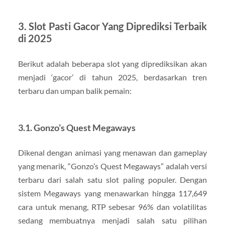
3. Slot Pasti Gacor Yang Diprediksi Terbaik
di 2025
Berikut adalah beberapa slot yang diprediksikan akan
menjadi ‘gacor’ di tahun 2025, berdasarkan tren
terbaru dan umpan balik pemain:
3.1.
Gonzo’s Quest Megaways
Dikenal dengan animasi yang menawan dan gameplay
yang menarik, “Gonzo’s Quest Megaways” adalah versi
terbaru dari salah satu slot paling populer. Dengan
sistem Megaways yang menawarkan hingga 117,649
cara untuk menang, RTP sebesar 96% dan volatilitas
sedang membuatnya menjadi salah satu pilihan