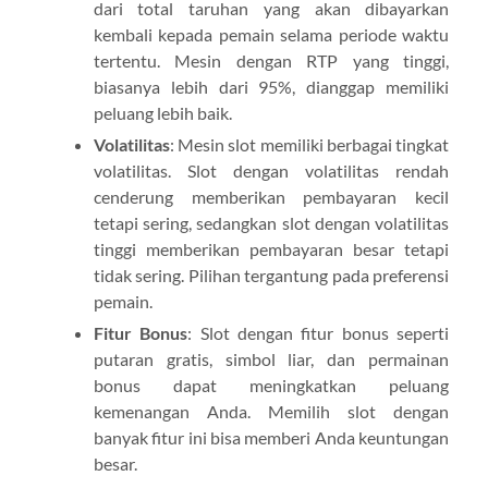
dari total taruhan yang akan dibayarkan
kembali kepada pemain selama periode waktu
tertentu. Mesin dengan RTP yang tinggi,
biasanya lebih dari 95%, dianggap memiliki
peluang lebih baik.
Volatilitas
: Mesin slot memiliki berbagai tingkat
volatilitas. Slot dengan volatilitas rendah
cenderung memberikan pembayaran kecil
tetapi sering, sedangkan slot dengan volatilitas
tinggi memberikan pembayaran besar tetapi
tidak sering. Pilihan tergantung pada preferensi
pemain.
Fitur Bonus
: Slot dengan fitur bonus seperti
putaran gratis, simbol liar, dan permainan
bonus dapat meningkatkan peluang
kemenangan Anda. Memilih slot dengan
banyak fitur ini bisa memberi Anda keuntungan
besar.