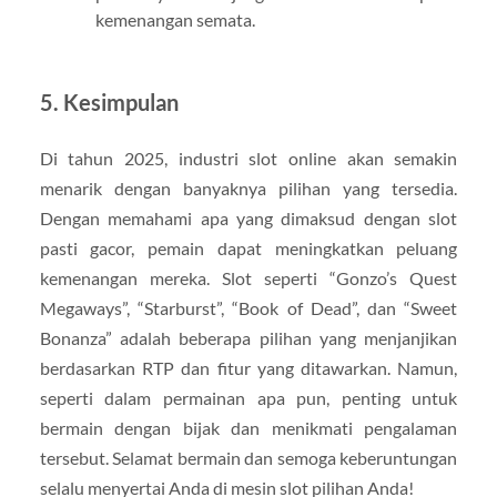
kemenangan semata.
5. Kesimpulan
Di tahun 2025, industri slot online akan semakin
menarik dengan banyaknya pilihan yang tersedia.
Dengan memahami apa yang dimaksud dengan slot
pasti gacor, pemain dapat meningkatkan peluang
kemenangan mereka. Slot seperti “Gonzo’s Quest
Megaways”, “Starburst”, “Book of Dead”, dan “Sweet
Bonanza” adalah beberapa pilihan yang menjanjikan
berdasarkan RTP dan fitur yang ditawarkan. Namun,
seperti dalam permainan apa pun, penting untuk
bermain dengan bijak dan menikmati pengalaman
tersebut. Selamat bermain dan semoga keberuntungan
selalu menyertai Anda di mesin slot pilihan Anda!