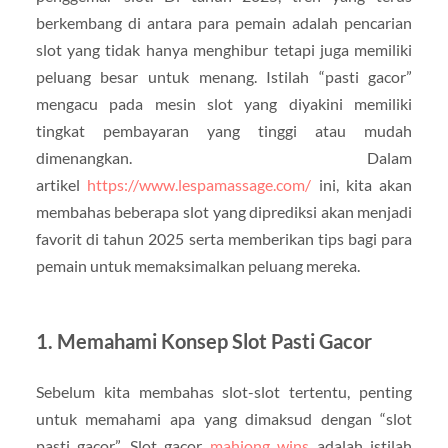
berkembang di antara para pemain adalah pencarian
slot yang tidak hanya menghibur tetapi juga memiliki
peluang besar untuk menang. Istilah “pasti gacor”
mengacu pada mesin slot yang diyakini memiliki
tingkat pembayaran yang tinggi atau mudah
dimenangkan. Dalam
artikel
https://www.lespamassage.com/
ini, kita akan
membahas beberapa slot yang diprediksi akan menjadi
favorit di tahun 2025 serta memberikan tips bagi para
pemain untuk memaksimalkan peluang mereka.
1. Memahami Konsep Slot Pasti Gacor
Sebelum kita membahas slot-slot tertentu, penting
untuk memahami apa yang dimaksud dengan “slot
pasti gacor”. Slot gacor
mahjong wins
adalah istilah