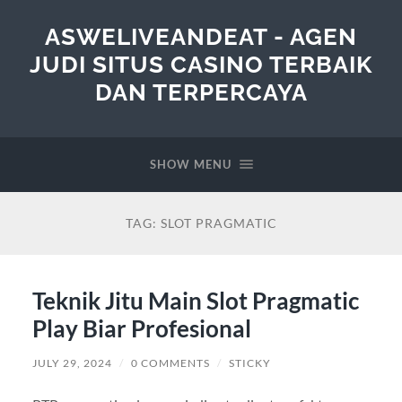
ASWELIVEANDEAT - AGEN
JUDI SITUS CASINO TERBAIK
DAN TERPERCAYA
SHOW MENU
TAG:
SLOT PRAGMATIC
Teknik Jitu Main Slot Pragmatic
Play Biar Profesional
JULY 29, 2024
/
0 COMMENTS
/
STICKY