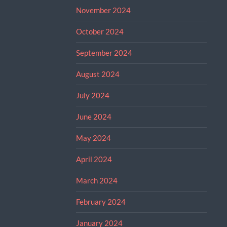
November 2024
October 2024
September 2024
August 2024
July 2024
June 2024
May 2024
April 2024
March 2024
February 2024
January 2024