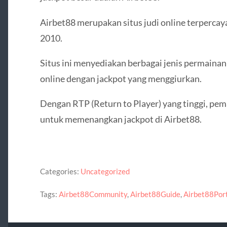
Airbet88 merupakan situs judi online terpercay
2010.
Situs ini menyediakan berbagai jenis permainan 
online dengan jackpot yang menggiurkan.
Dengan RTP (Return to Player) yang tinggi, pem
untuk memenangkan jackpot di Airbet88.
Categories:
Uncategorized
Tags:
Airbet88Community
,
Airbet88Guide
,
Airbet88Por