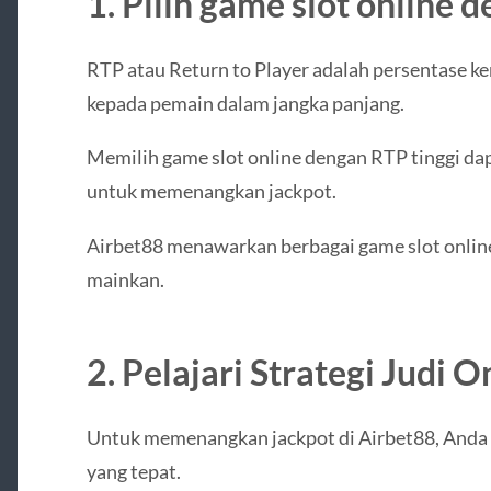
1. Pilih game slot online 
RTP atau Return to Player adalah persentase 
kepada pemain dalam jangka panjang.
Memilih game slot online dengan RTP tinggi d
untuk memenangkan jackpot.
Airbet88 menawarkan berbagai game slot onlin
mainkan.
2. Pelajari Strategi Judi 
Untuk memenangkan jackpot di Airbet88, Anda p
yang tepat.