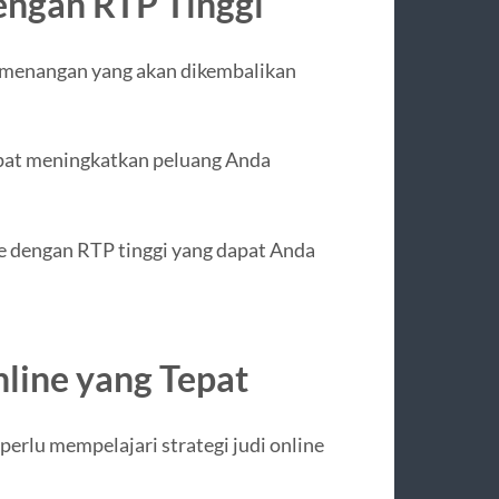
dengan RTP Tinggi
kemenangan yang akan dikembalikan
apat meningkatkan peluang Anda
e dengan RTP tinggi yang dapat Anda
Online yang Tepat
erlu mempelajari strategi judi online