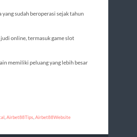
a yang sudah beroperasi sejak tahun
judi online, termasuk game slot
ain memiliki peluang yang lebih besar
tal
,
Airbet88Tips
,
Airbet88Website