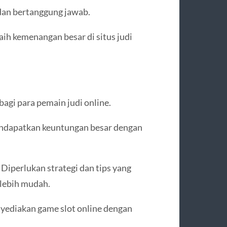
 dan bertanggung jawab.
h kemenangan besar di situs judi
agi para pemain judi online.
ndapatkan keuntungan besar dengan
iperlukan strategi dan tips yang
lebih mudah.
enyediakan game slot online dengan