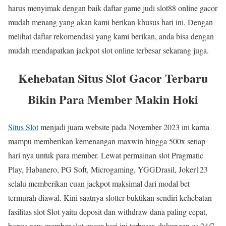
harus menyimak dengan baik daftar game judi slot88 online gacor
mudah menang yang akan kami berikan khusus hari ini. Dengan
melihat daftar rekomendasi yang kami berikan, anda bisa dengan
mudah mendapatkan jackpot slot online terbesar sekarang juga.
Kehebatan Situs Slot Gacor Terbaru
Bikin Para Member Makin Hoki
Situs Slot
menjadi juara website pada November 2023 ini karna
mampu memberikan kemenangan maxwin hingga 500x setiap
hari nya untuk para member. Lewat permainan slot Pragmatic
Play, Habanero, PG Soft, Microgaming, YGGDrasil, Joker123
selalu memberikan cuan jackpot maksimal dari modal bet
termurah diawal. Kini saatnya slotter buktikan sendiri kehebatan
fasilitas slot Slot yaitu deposit dan withdraw dana paling cepat,
bonus new member slot gacor hari ini terbesar, dukungan cs 24/7