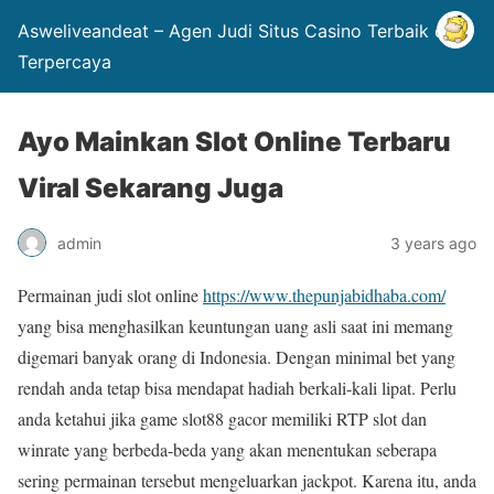
Asweliveandeat – Agen Judi Situs Casino Terbaik dan
Terpercaya
Ayo Mainkan Slot Online Terbaru
Viral Sekarang Juga
admin
3 years ago
Permainan judi slot online
https://www.thepunjabidhaba.com/
yang bisa menghasilkan keuntungan uang asli saat ini memang
digemari banyak orang di Indonesia. Dengan minimal bet yang
rendah anda tetap bisa mendapat hadiah berkali-kali lipat. Perlu
anda ketahui jika game slot88 gacor memiliki RTP slot dan
winrate yang berbeda-beda yang akan menentukan seberapa
sering permainan tersebut mengeluarkan jackpot. Karena itu, anda