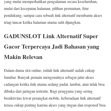
yang mulai memperhatikan pengalaman secara keseluruhan,
mulai dari kecepatan halaman, pilihan permainan, fitur
pendukung, sampai cara sebuah link alternatif membantu akses
tetap lancar ketika halaman utama sulit dijangkau.
GADUNSLOT Link Alternatif Super
Gacor Terpercaya Jadi Bahasan yang
Makin Relevan
Dalam dunia slot online, istilah link alternatif sudah cukup
familiar. Banyak pemain mengenalnya sebagai jalur akses
cadangan ketika link utama sedang padat, lambat, atau tidak bisa
dibuka dari jaringan tertentu. Bagi pengguna yang sering
beraktivitas lewat perangkat mobile, keberadaan link alternatif
terasa cukup penting karena akses yang ringan dan responsif bisa