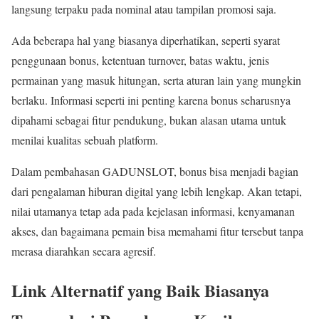
langsung terpaku pada nominal atau tampilan promosi saja.
Ada beberapa hal yang biasanya diperhatikan, seperti syarat
penggunaan bonus, ketentuan turnover, batas waktu, jenis
permainan yang masuk hitungan, serta aturan lain yang mungkin
berlaku. Informasi seperti ini penting karena bonus seharusnya
dipahami sebagai fitur pendukung, bukan alasan utama untuk
menilai kualitas sebuah platform.
Dalam pembahasan GADUNSLOT, bonus bisa menjadi bagian
dari pengalaman hiburan digital yang lebih lengkap. Akan tetapi,
nilai utamanya tetap ada pada kejelasan informasi, kenyamanan
akses, dan bagaimana pemain bisa memahami fitur tersebut tanpa
merasa diarahkan secara agresif.
Link Alternatif yang Baik Biasanya