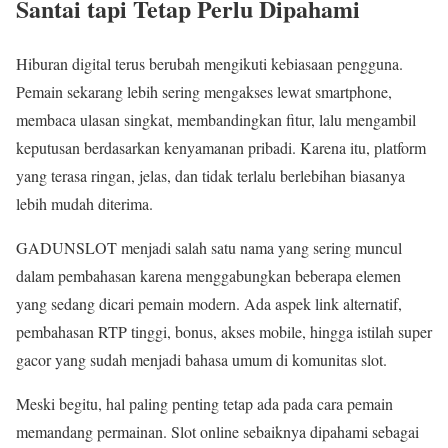
Santai tapi Tetap Perlu Dipahami
Hiburan digital terus berubah mengikuti kebiasaan pengguna.
Pemain sekarang lebih sering mengakses lewat smartphone,
membaca ulasan singkat, membandingkan fitur, lalu mengambil
keputusan berdasarkan kenyamanan pribadi. Karena itu, platform
yang terasa ringan, jelas, dan tidak terlalu berlebihan biasanya
lebih mudah diterima.
GADUNSLOT menjadi salah satu nama yang sering muncul
dalam pembahasan karena menggabungkan beberapa elemen
yang sedang dicari pemain modern. Ada aspek link alternatif,
pembahasan RTP tinggi, bonus, akses mobile, hingga istilah super
gacor yang sudah menjadi bahasa umum di komunitas slot.
Meski begitu, hal paling penting tetap ada pada cara pemain
memandang permainan. Slot online sebaiknya dipahami sebagai