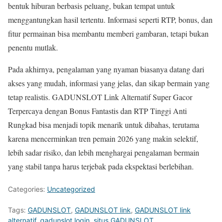
bentuk hiburan berbasis peluang, bukan tempat untuk
menggantungkan hasil tertentu. Informasi seperti RTP, bonus, dan
fitur permainan bisa membantu memberi gambaran, tetapi bukan
penentu mutlak.
Pada akhirnya, pengalaman yang nyaman biasanya datang dari
akses yang mudah, informasi yang jelas, dan sikap bermain yang
tetap realistis. GADUNSLOT Link Alternatif Super Gacor
Terpercaya dengan Bonus Fantastis dan RTP Tinggi Anti
Rungkad bisa menjadi topik menarik untuk dibahas, terutama
karena mencerminkan tren pemain 2026 yang makin selektif,
lebih sadar risiko, dan lebih menghargai pengalaman bermain
yang stabil tanpa harus terjebak pada ekspektasi berlebihan.
Categories:
Uncategorized
Tags:
GADUNSLOT
,
GADUNSLOT link
,
GADUNSLOT link
alternatif
,
gadunslot login
,
situs GADUNSLOT