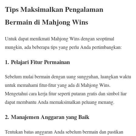
Tips Maksimalkan Pengalaman
Bermain di Mahjong Wins
Untuk dapat menikmati Mahjong Wins dengan seoptimal
mungkin, ada beberapa tips yang perlu Anda pertimbangkan:
1.
Pelajari Fitur Permainan
Sebelum mulai bermain dengan uang sungguhan, luangkan waktu
untuk memahami fitur-fitur yang ada di Mahjong Wins.
Mengetahui cara kerja fitur seperti putaran gratis dan simbol liar
dapat membantu Anda memaksimalkan peluang menang.
2.
Manajemen Anggaran yang Baik
Tentukan batas anggaran Anda sebelum bermain dan pastikan