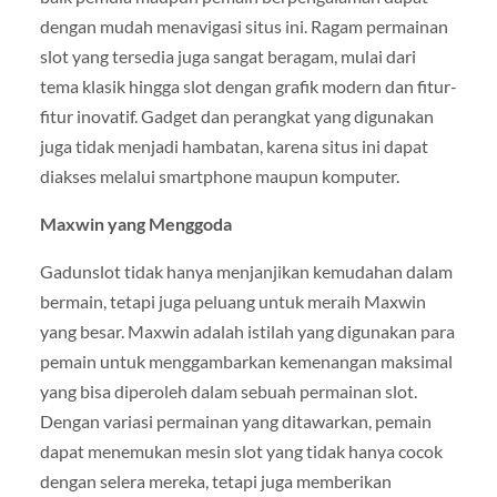
dengan mudah menavigasi situs ini. Ragam permainan
slot yang tersedia juga sangat beragam, mulai dari
tema klasik hingga slot dengan grafik modern dan fitur-
fitur inovatif. Gadget dan perangkat yang digunakan
juga tidak menjadi hambatan, karena situs ini dapat
diakses melalui smartphone maupun komputer.
Maxwin yang Menggoda
Gadunslot tidak hanya menjanjikan kemudahan dalam
bermain, tetapi juga peluang untuk meraih Maxwin
yang besar. Maxwin adalah istilah yang digunakan para
pemain untuk menggambarkan kemenangan maksimal
yang bisa diperoleh dalam sebuah permainan slot.
Dengan variasi permainan yang ditawarkan, pemain
dapat menemukan mesin slot yang tidak hanya cocok
dengan selera mereka, tetapi juga memberikan