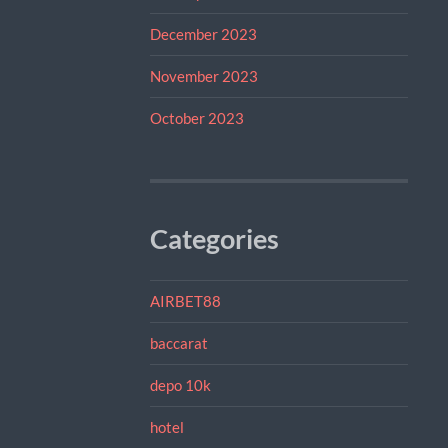
December 2023
November 2023
October 2023
Categories
AIRBET88
baccarat
depo 10k
hotel