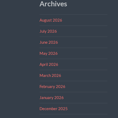
Archives
August 2026
July 2026
June 2026
May 2026
April 2026
March 2026
February 2026
January 2026
December 2025