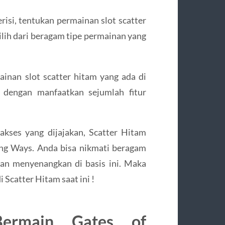
isi, tentukan permainan slot scatter
ilih dari beragam tipe permainan yang
inan slot scatter hitam yang ada di
 dengan manfaatkan sejumlah fitur
kses yang dijajakan, Scatter Hitam
ong Ways. Anda bisa nikmati beragam
an menyenangkan di basis ini. Maka
Scatter Hitam saat ini !
ermain Gates of