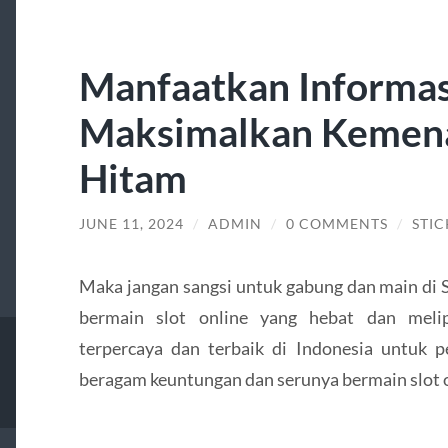
Manfaatkan Informasi
Maksimalkan Kemena
Hitam
JUNE 11, 2024
/
ADMIN
/
0 COMMENTS
/
STIC
Maka jangan sangsi untuk gabung dan main di S
bermain slot online yang hebat dan meli
terpercaya dan terbaik di Indonesia untuk p
beragam keuntungan dan serunya bermain slot o