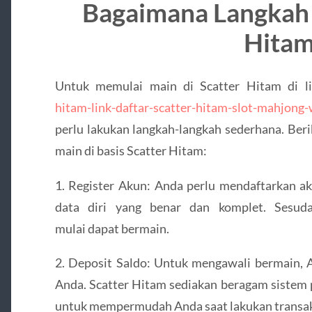
Bagaimana Langkah 
Hita
Untuk memulai main di Scatter Hitam di 
hitam-link-daftar-scatter-hitam-slot-mahjong-
perlu lakukan langkah-langkah sederhana. Beri
main di basis Scatter Hitam:
1. Register Akun: Anda perlu mendaftarkan ak
data diri yang benar dan komplet. Sesud
mulai dapat bermain.
2. Deposit Saldo: Untuk mengawali bermain, 
Anda. Scatter Hitam sediakan beragam siste
untuk mempermudah Anda saat lakukan transaks