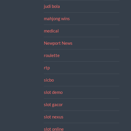
judi bola
mahjong wins
medical
Newport News
roulette
rtp
sicbo
slot demo
slot gacor
slot nexus
slot online