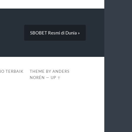
SBOBET Resmi di Dunia »
NO TERBAIK
THEME BY
ANDERS
NORÉN
—
UP ↑