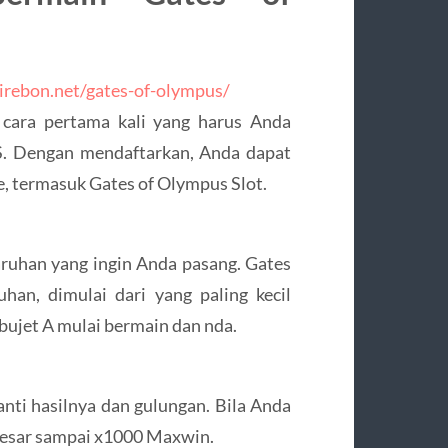
cirebon.net/gates-of-olympus/
 cara pertama kali yang harus Anda
S. Dengan mendaftarkan, Anda dapat
, termasuk Gates of Olympus Slot.
taruhan yang ingin Anda pasang. Gates
an, dimulai dari yang paling kecil
 bujet A mulai bermain dan nda.
anti hasilnya dan gulungan. Bila Anda
esar sampai x1000 Maxwin.