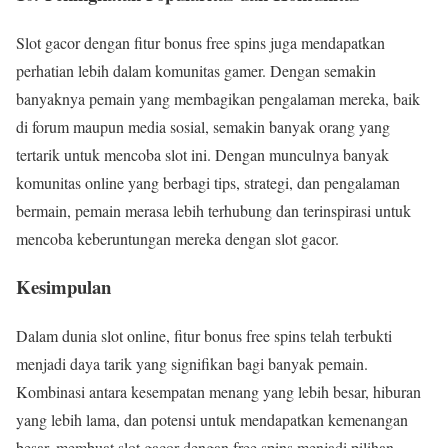
Slot gacor dengan fitur bonus free spins juga mendapatkan
perhatian lebih dalam komunitas gamer. Dengan semakin
banyaknya pemain yang membagikan pengalaman mereka, baik
di forum maupun media sosial, semakin banyak orang yang
tertarik untuk mencoba slot ini. Dengan munculnya banyak
komunitas online yang berbagi tips, strategi, dan pengalaman
bermain, pemain merasa lebih terhubung dan terinspirasi untuk
mencoba keberuntungan mereka dengan slot gacor.
Kesimpulan
Dalam dunia slot online, fitur bonus free spins telah terbukti
menjadi daya tarik yang signifikan bagi banyak pemain.
Kombinasi antara kesempatan menang yang lebih besar, hiburan
yang lebih lama, dan potensi untuk mendapatkan kemenangan
besar, membuat slot gacor dengan free spins menjadi pilihan