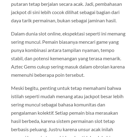
putaran tetap berjalan secara acak. Jadi, pembahasan
jackpot di sini lebih cocok dilihat sebagai bagian dari
daya tarik permainan, bukan sebagai jaminan hasil.
Dalam dunia slot online, ekspektasi seperti ini memang
sering muncul. Pemain biasanya mencari game yang
punya kombinasi antara tampilan nyaman, tempo
stabil, dan potensi kemenangan yang terasa menarik.
Aztec Gems cukup sering masuk dalam obrolan karena
memenuhi beberapa poin tersebut.
Meski begitu, penting untuk tetap memahami bahwa
istilah seperti mudah menang atau jackpot besar lebih
sering muncul sebagai bahasa komunitas dan
pengalaman kolektif. Setiap pemain bisa merasakan
hasil berbeda, karena sistem permainan slot tetap
berbasis peluang. Justru karena unsur acak inilah