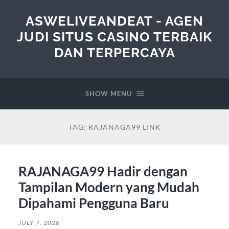
ASWELIVEANDEAT - AGEN
JUDI SITUS CASINO TERBAIK
DAN TERPERCAYA
SHOW MENU
TAG:
RAJANAGA99 LINK
RAJANAGA99 Hadir dengan
Tampilan Modern yang Mudah
Dipahami Pengguna Baru
JULY 7, 2026