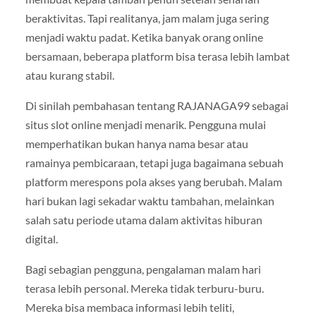
beraktivitas. Tapi realitanya, jam malam juga sering
menjadi waktu padat. Ketika banyak orang online
bersamaan, beberapa platform bisa terasa lebih lambat
atau kurang stabil.
Di sinilah pembahasan tentang RAJANAGA99 sebagai
situs slot online menjadi menarik. Pengguna mulai
memperhatikan bukan hanya nama besar atau
ramainya pembicaraan, tetapi juga bagaimana sebuah
platform merespons pola akses yang berubah. Malam
hari bukan lagi sekadar waktu tambahan, melainkan
salah satu periode utama dalam aktivitas hiburan
digital.
Bagi sebagian pengguna, pengalaman malam hari
terasa lebih personal. Mereka tidak terburu-buru.
Mereka bisa membaca informasi lebih teliti,