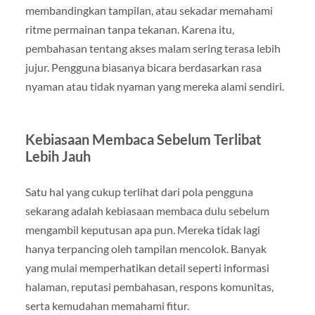
membandingkan tampilan, atau sekadar memahami
ritme permainan tanpa tekanan. Karena itu,
pembahasan tentang akses malam sering terasa lebih
jujur. Pengguna biasanya bicara berdasarkan rasa
nyaman atau tidak nyaman yang mereka alami sendiri.
Kebiasaan Membaca Sebelum Terlibat
Lebih Jauh
Satu hal yang cukup terlihat dari pola pengguna
sekarang adalah kebiasaan membaca dulu sebelum
mengambil keputusan apa pun. Mereka tidak lagi
hanya terpancing oleh tampilan mencolok. Banyak
yang mulai memperhatikan detail seperti informasi
halaman, reputasi pembahasan, respons komunitas,
serta kemudahan memahami fitur.