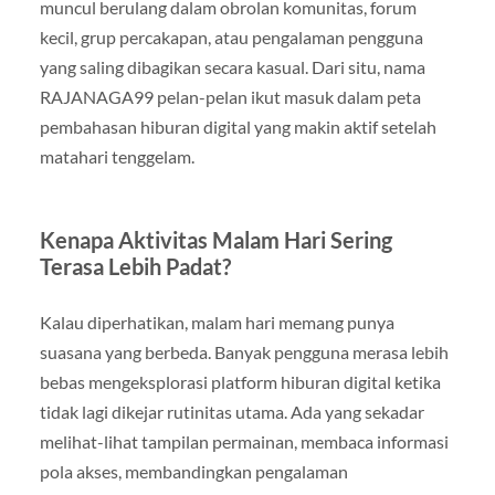
muncul berulang dalam obrolan komunitas, forum
kecil, grup percakapan, atau pengalaman pengguna
yang saling dibagikan secara kasual. Dari situ, nama
RAJANAGA99 pelan-pelan ikut masuk dalam peta
pembahasan hiburan digital yang makin aktif setelah
matahari tenggelam.
Kenapa Aktivitas Malam Hari Sering
Terasa Lebih Padat?
Kalau diperhatikan, malam hari memang punya
suasana yang berbeda. Banyak pengguna merasa lebih
bebas mengeksplorasi platform hiburan digital ketika
tidak lagi dikejar rutinitas utama. Ada yang sekadar
melihat-lihat tampilan permainan, membaca informasi
pola akses, membandingkan pengalaman