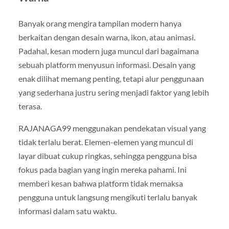
Banyak orang mengira tampilan modern hanya
berkaitan dengan desain warna, ikon, atau animasi.
Padahal, kesan modern juga muncul dari bagaimana
sebuah platform menyusun informasi. Desain yang
enak dilihat memang penting, tetapi alur penggunaan
yang sederhana justru sering menjadi faktor yang lebih
terasa.
RAJANAGA99 menggunakan pendekatan visual yang
tidak terlalu berat. Elemen-elemen yang muncul di
layar dibuat cukup ringkas, sehingga pengguna bisa
fokus pada bagian yang ingin mereka pahami. Ini
memberi kesan bahwa platform tidak memaksa
pengguna untuk langsung mengikuti terlalu banyak
informasi dalam satu waktu.