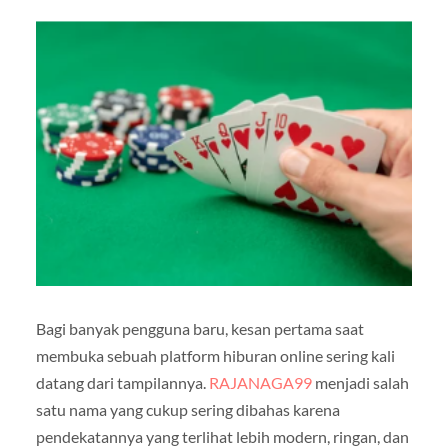
Bagi banyak pengguna baru, kesan pertama saat
membuka sebuah platform hiburan online sering kali
datang dari tampilannya.
RAJANAGA99
menjadi salah
satu nama yang cukup sering dibahas karena
pendekatannya yang terlihat lebih modern, ringan, dan