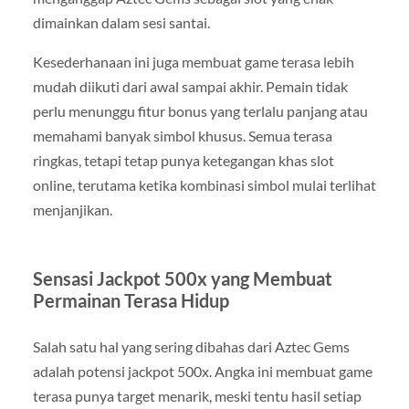
dimainkan dalam sesi santai.
Kesederhanaan ini juga membuat game terasa lebih
mudah diikuti dari awal sampai akhir. Pemain tidak
perlu menunggu fitur bonus yang terlalu panjang atau
memahami banyak simbol khusus. Semua terasa
ringkas, tetapi tetap punya ketegangan khas slot
online, terutama ketika kombinasi simbol mulai terlihat
menjanjikan.
Sensasi Jackpot 500x yang Membuat
Permainan Terasa Hidup
Salah satu hal yang sering dibahas dari Aztec Gems
adalah potensi jackpot 500x. Angka ini membuat game
terasa punya target menarik, meski tentu hasil setiap