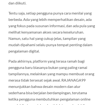
dan diikuti.
Tentu saja, setiap pengguna punya cara menilai yang
berbeda. Ada yang lebih memperhatikan desain, ada
yang fokus pada susunan informasi, dan ada pula yang
melihat kenyamanan akses secara keseluruhan.
Namun, satu hal yang cukup jelas, tampilan yang
mudah dipahami selalu punya tempat penting dalam
pengalaman digital.
Pada akhirnya, platform yang terasa ramah bagi
pengguna baru biasanya bukan yang paling ramai
tampilannya, melainkan yang mampu membuat orang
merasa tidak tersesat sejak awal. RAJANAGA99
menunjukkan bahwa desain modern dan alur
sederhana bisa berjalan berdampingan, terutama
ketika pengguna membutuhkan pengalaman online