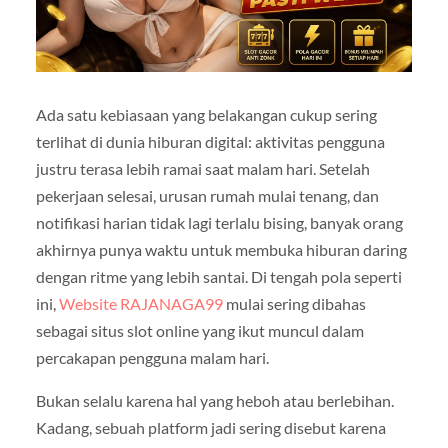
Ada satu kebiasaan yang belakangan cukup sering
terlihat di dunia hiburan digital: aktivitas pengguna
justru terasa lebih ramai saat malam hari. Setelah
pekerjaan selesai, urusan rumah mulai tenang, dan
notifikasi harian tidak lagi terlalu bising, banyak orang
akhirnya punya waktu untuk membuka hiburan daring
dengan ritme yang lebih santai. Di tengah pola seperti
ini,
Website RAJANAGA99
mulai sering dibahas
sebagai situs slot online yang ikut muncul dalam
percakapan pengguna malam hari.
Bukan selalu karena hal yang heboh atau berlebihan.
Kadang, sebuah platform jadi sering disebut karena