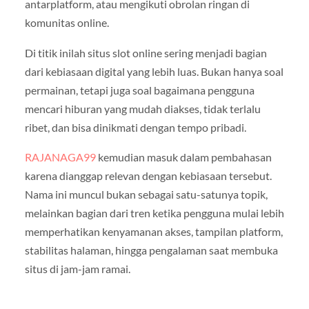
antarplatform, atau mengikuti obrolan ringan di
komunitas online.
Di titik inilah situs slot online sering menjadi bagian
dari kebiasaan digital yang lebih luas. Bukan hanya soal
permainan, tetapi juga soal bagaimana pengguna
mencari hiburan yang mudah diakses, tidak terlalu
ribet, dan bisa dinikmati dengan tempo pribadi.
RAJANAGA99
kemudian masuk dalam pembahasan
karena dianggap relevan dengan kebiasaan tersebut.
Nama ini muncul bukan sebagai satu-satunya topik,
melainkan bagian dari tren ketika pengguna mulai lebih
memperhatikan kenyamanan akses, tampilan platform,
stabilitas halaman, hingga pengalaman saat membuka
situs di jam-jam ramai.