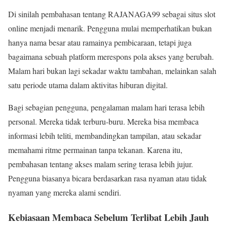
Di sinilah pembahasan tentang RAJANAGA99 sebagai situs slot
online menjadi menarik. Pengguna mulai memperhatikan bukan
hanya nama besar atau ramainya pembicaraan, tetapi juga
bagaimana sebuah platform merespons pola akses yang berubah.
Malam hari bukan lagi sekadar waktu tambahan, melainkan salah
satu periode utama dalam aktivitas hiburan digital.
Bagi sebagian pengguna, pengalaman malam hari terasa lebih
personal. Mereka tidak terburu-buru. Mereka bisa membaca
informasi lebih teliti, membandingkan tampilan, atau sekadar
memahami ritme permainan tanpa tekanan. Karena itu,
pembahasan tentang akses malam sering terasa lebih jujur.
Pengguna biasanya bicara berdasarkan rasa nyaman atau tidak
nyaman yang mereka alami sendiri.
Kebiasaan Membaca Sebelum Terlibat Lebih Jauh