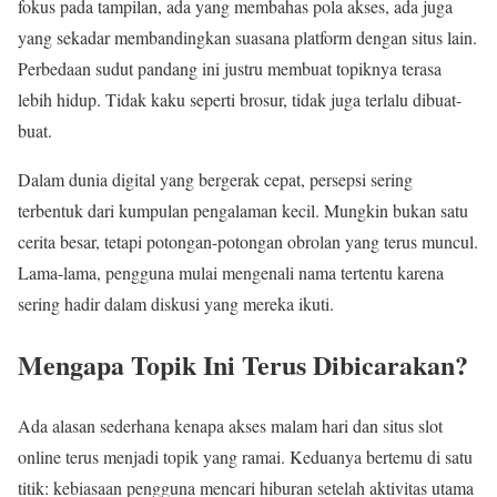
fokus pada tampilan, ada yang membahas pola akses, ada juga
yang sekadar membandingkan suasana platform dengan situs lain.
Perbedaan sudut pandang ini justru membuat topiknya terasa
lebih hidup. Tidak kaku seperti brosur, tidak juga terlalu dibuat-
buat.
Dalam dunia digital yang bergerak cepat, persepsi sering
terbentuk dari kumpulan pengalaman kecil. Mungkin bukan satu
cerita besar, tetapi potongan-potongan obrolan yang terus muncul.
Lama-lama, pengguna mulai mengenali nama tertentu karena
sering hadir dalam diskusi yang mereka ikuti.
Mengapa Topik Ini Terus Dibicarakan?
Ada alasan sederhana kenapa akses malam hari dan situs slot
online terus menjadi topik yang ramai. Keduanya bertemu di satu
titik: kebiasaan pengguna mencari hiburan setelah aktivitas utama