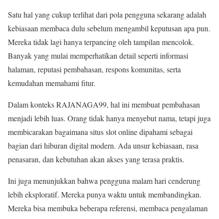
Satu hal yang cukup terlihat dari pola pengguna sekarang adalah
kebiasaan membaca dulu sebelum mengambil keputusan apa pun.
Mereka tidak lagi hanya terpancing oleh tampilan mencolok.
Banyak yang mulai memperhatikan detail seperti informasi
halaman, reputasi pembahasan, respons komunitas, serta
kemudahan memahami fitur.
Dalam konteks RAJANAGA99, hal ini membuat pembahasan
menjadi lebih luas. Orang tidak hanya menyebut nama, tetapi juga
membicarakan bagaimana situs slot online dipahami sebagai
bagian dari hiburan digital modern. Ada unsur kebiasaan, rasa
penasaran, dan kebutuhan akan akses yang terasa praktis.
Ini juga menunjukkan bahwa pengguna malam hari cenderung
lebih eksploratif. Mereka punya waktu untuk membandingkan.
Mereka bisa membuka beberapa referensi, membaca pengalaman