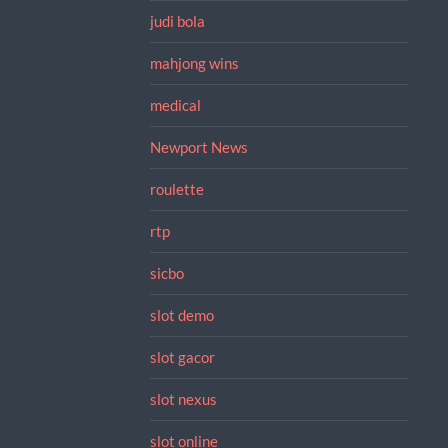
judi bola
mahjong wins
medical
Newport News
roulette
rtp
sicbo
slot demo
slot gacor
slot nexus
slot online