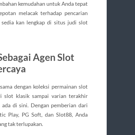
ambahan kemudahan untuk Anda tepat
epotan melacak terhadap pencarian
edia kan lengkap di situs judi slot
ebagai Agen Slot
ercaya
rsama dengan koleksi permainan slot
i slot klasik sampai varian terakhir
a ada di sini. Dengan pemberian dari
tic Play, PG Soft, dan Slot88, Anda
ng tak terlupakan.