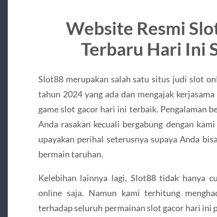
Website Resmi Slo
Terbaru Hari Ini
Slot88 merupakan salah satu situs judi slot on
tahun 2024 yang ada dan mengajak kerjasama 
game slot gacor hari ini terbaik. Pengalaman 
Anda rasakan kecuali bergabung dengan kami d
upayakan perihal seterusnya supaya Anda bis
bermain taruhan.
Kelebihan lainnya lagi, Slot88 tidak hanya 
online saja. Namun kami terhitung menghad
terhadap seluruh permainan slot gacor hari ini 