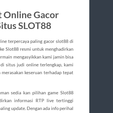
t Online Gacor
 Situs SLOT88
line terpercaya paling gacor slot88 di
ke Slot88 resmi untuk menghadirkan
bermain mengasyikkan kami jamin bisa
i situs judi online terlengkap, kami
a merasakan keseruan terhadap tepat
cuman sedia kan pilihan game Slot88
irkan informasi RTP live tertinggi
paling update. Dengan ada info perihal