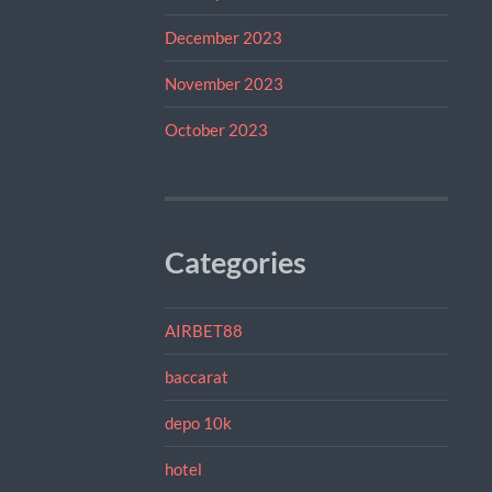
December 2023
November 2023
October 2023
Categories
AIRBET88
baccarat
depo 10k
hotel