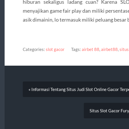
hiburan sekaligus ladang cuan? Karena SL
menyajikan game fair play dan miliki persentas
asik dimainin, lo termasuk miliki peluang besar 
Categories:
slot gacor
Tags:
airbet 88
,
airbet88
,
situs
« Informasi Tentang Situs Judi Slot Online Gacor Terp
Situs Slot Gacor Fur