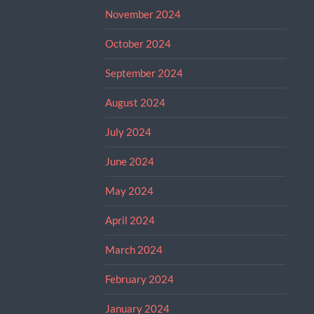
November 2024
October 2024
September 2024
August 2024
July 2024
June 2024
May 2024
April 2024
March 2024
February 2024
January 2024